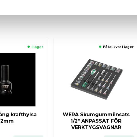
I lager
Fåtal kvar i lager
ång krafthylsa
WERA Skumgummiinsats
32mm
1/2″ ANPASSAT FÖR
VERKTYGSVAGNAR