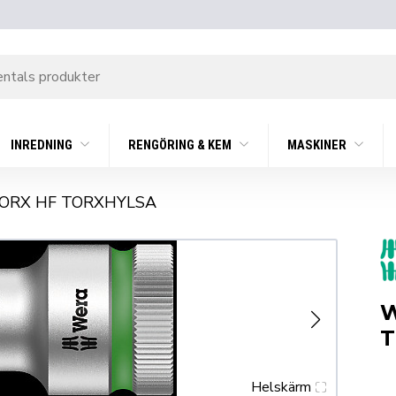
INREDNING
RENGÖRING & KEM
MASKINER
TORX HF TORXHYLSA
W
T
Helskärm