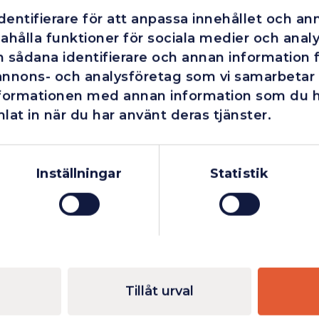
entifierare för att anpassa innehållet och ann
ahålla funktioner för sociala medier och analys
 sådana identifierare och annan information fr
annons- och analysföretag som vi samarbetar
nformationen med annan information som du har
lat in när du har använt deras tjänster.
Företag
Exkl. moms
Privatperson
Inkl. moms
Inställningar
Statistik
Tillåt urval