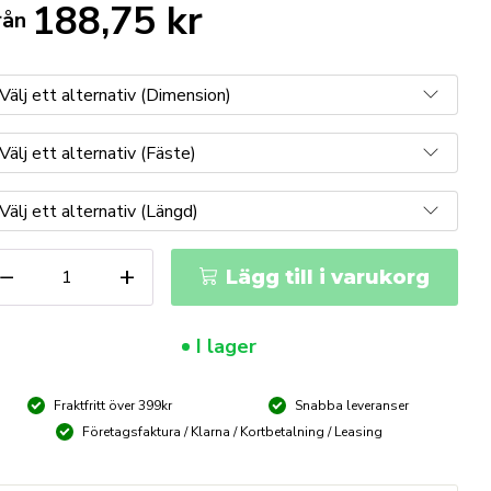
188,75
kr
rån
ERA
−
+
Lägg till i varukorg
767
ORX
I lager
F
ORXHYLSA
ängd
Fraktfritt över 399kr
Snabba leveranser
Företagsfaktura / Klarna / Kortbetalning / Leasing