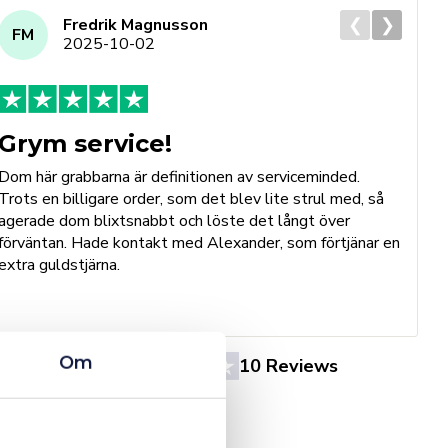
❮
❯
Fredrik Magnusson
FM
2025-10-02
Grym service!
Dom här grabbarna är definitionen av serviceminded.
Trots en billigare order, som det blev lite strul med, så
B
agerade dom blixtsnabbt och löste det långt över
h
förväntan. Hade kontakt med Alexander, som förtjänar en
o
extra guldstjärna.
e
St
Om
4.4
10 Reviews