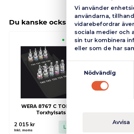
Vi använder enhetsid
användarna, tillhand
Du kanske också gillar …
vidarebefordrar även
sociala medier och 
sin tur kombinera i
Finns i lager
eller som de har sam
Samtyckesval
Nödvändig
WERA 8767 C TORX HF
Torxhylsats
Avvisa
2 015
kr
Lägg till
Inkl. moms