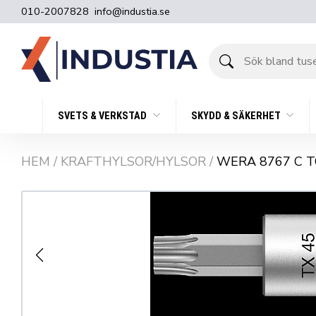
010-2007828
info@industia.se
Sök
bland
tusentals
produkter
SVETS & VERKSTAD
SKYDD & SÄKERHET
HEM
/
KRAFTHYLSOR/HYLSOR
/
WERA 8767 C 