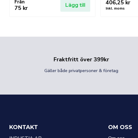
Från
406,25
kr
Lägg till
75
kr
Inkl. moms
Fraktfritt över 399kr
Gäller både privatpersoner & företag
KONTAKT
OM OSS