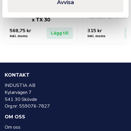
Impaktor 1 Bits for TX
Rapidaptor Unive
Avvisa
screws 867/4 IMP DC 2 x
Holder 1/4”
TX 20×50; 2 x TX 25×50; 1
x TX 30
568,75
kr
315
kr
Lägg till
L
Inkl. moms
Inkl. moms
KONTAKT
INDUSTIA AB
Kylarvägen 7
541 30 Skövde
Org.nr: 559076-7827
OM OSS
Om oss