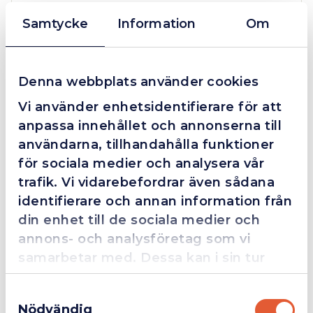
Samtycke
Information
Om
Grym service!
Dom här grabbarna är definitionen av serviceminded.
Denna webbplats använder cookies
Trots en billigare order, som det blev lite strul med,
Vi använder enhetsidentifierare för att
så agerade dom blixtsnabbt och löste det långt över
förväntan. Hade kontakt med Alexander, som förtjänar
anpassa innehållet och annonserna till
en extra guldstjärna.
användarna, tillhandahålla funktioner
för sociala medier och analysera vår
trafik. Vi vidarebefordrar även sådana
identifierare och annan information från
4.4
10 Reviews
din enhet till de sociala medier och
annons- och analysföretag som vi
samarbetar med. Dessa kan i sin tur
Beskrivning
kombinera informationen med annan
Samtyckesval
information som du har tillhandahållit
Nödvändig