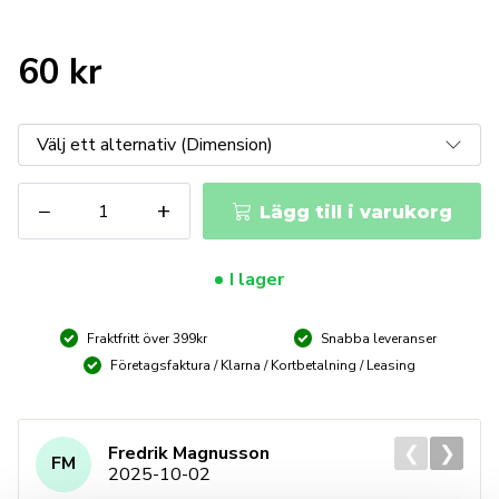
60
kr
Wera
−
+
Lägg till i varukorg
855/1
BDC
bits
I lager
mängd
Fraktfritt över 399kr
Snabba leveranser
Företagsfaktura / Klarna / Kortbetalning / Leasing
❮
❯
Fredrik Magnusson
FM
2025-10-02