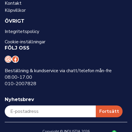
Kontakt
Köpvillkor
ÖVRIGT
Integritetspolicy
Cookie-inställningar
FÖLJ OSS
I
F
n
a
Beställning & kundservice via chatt/telefon mån-fre
08.00-17.00
s
c
010-2007828
t
e
a
b
Nyhetsbrev
g
o
r
o
Fortsätt
a
k
m
Copyright © INDUSTIA 2026