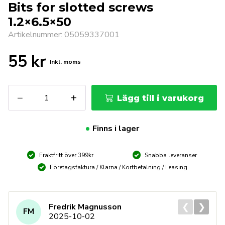
Bits for slotted screws
1.2×6.5×50
Artikelnummer: 05059337001
55
kr
Inkl. moms
WERA
−
+
Lägg till i varukorg
800/4
Z
1,2
Finns i lager
x
6,5
Fraktfritt över 399kr
Snabba leveranser
x
50
Företagsfaktura / Klarna / Kortbetalning / Leasing
mm
Bits
for
❮
❯
Fredrik Magnusson
FM
slotted
2025-10-02
screws