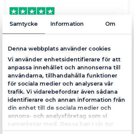
1.2x6.5x50
mängd
Grym service!
Samtycke
Information
Om
Dom här grabbarna är definitionen av serviceminded.
Trots en billigare order, som det blev lite strul med,
så agerade dom blixtsnabbt och löste det långt över
Denna webbplats använder cookies
förväntan. Hade kontakt med Alexander, som förtjänar
Vi använder enhetsidentifierare för att
en extra guldstjärna.
anpassa innehållet och annonserna till
användarna, tillhandahålla funktioner
för sociala medier och analysera vår
4.4
10 Reviews
trafik. Vi vidarebefordrar även sådana
identifierare och annan information från
din enhet till de sociala medier och
annons- och analysföretag som vi
Beskrivning
samarbetar med. Dessa kan i sin tur
kombinera informationen med annan