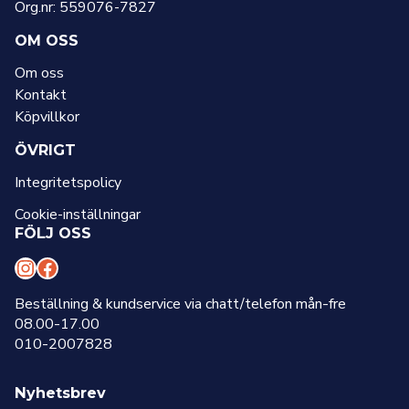
Org.nr: 559076-7827
OM OSS
Om oss
Kontakt
Köpvillkor
ÖVRIGT
Integritetspolicy
Cookie-inställningar
FÖLJ OSS
I
F
n
a
Beställning & kundservice via chatt/telefon mån-fre
08.00-17.00
s
c
010-2007828
t
e
a
b
Nyhetsbrev
g
o