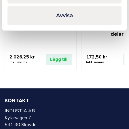
Avvisa
WERA Tool-Check PLUS
PEDDINGHAUS S
39 delar
Two in One Ph
delar
2 026,25
kr
172,50
kr
Lägg till
L
Inkl. moms
Inkl. moms
KONTAKT
INDUSTIA AB
Kylarvägen 7
541 30 Skövde