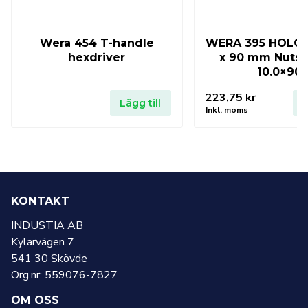
Wera 454 T-handle
WERA 395 HOLO 
hexdriver
x 90 mm Nutsp
10.0×90
223,75
kr
Lägg till
L
Inkl. moms
KONTAKT
INDUSTIA AB
Kylarvägen 7
541 30 Skövde
Org.nr: 559076-7827
OM OSS