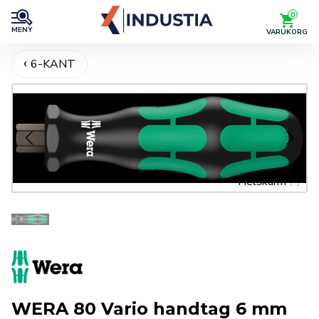
0
MENY
VARUKORG
6-KANT
Helskärm
WERA 80 Vario handtag 6 mm