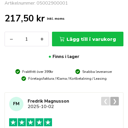
Artikelnummer: 05002900001
217,50
kr
Inkl. moms
WERA
−
+
Lägg till i varukorg
80
Vario
handtag
Finns i lager
6
mm
Fraktfritt över 399kr
Snabba leveranser
mängd
Företagsfaktura / Klarna / Kortbetalning / Leasing
❮
❯
Fredrik Magnusson
FM
2025-10-02