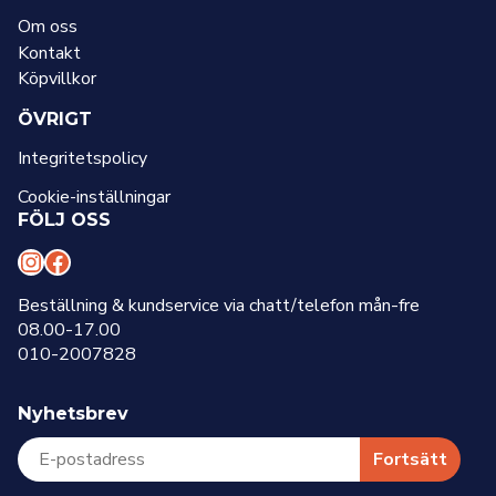
Om oss
Kontakt
Köpvillkor
ÖVRIGT
Integritetspolicy
Cookie-inställningar
FÖLJ OSS
I
F
n
a
Beställning & kundservice via chatt/telefon mån-fre
08.00-17.00
s
c
010-2007828
t
e
a
b
Nyhetsbrev
g
o
r
o
Fortsätt
a
k