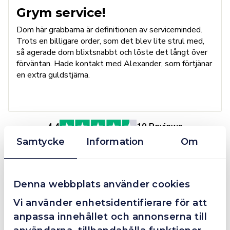
Grym service!
Dom här grabbarna är definitionen av serviceminded.
Trots en billigare order, som det blev lite strul med,
så agerade dom blixtsnabbt och löste det långt över
förväntan. Hade kontakt med Alexander, som förtjänar
en extra guldstjärna.
4.4
10 Reviews
Samtycke
Information
Om
Beskrivning
Denna webbplats använder cookies
Vi använder enhetsidentifierare för att
WERA 80 Vario handtag 6 mm
6 mm Vario klingadapter. Kraftform Plus-grepp för
anpassa innehållet och annonserna till
behagligt ergonomiskt arbete, utan blåsor och valkar.