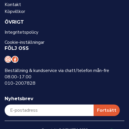
Kontakt
Köpvillkor
ÖVRIGT
Integritetspolicy
Cookie-inställningar
FÖLJ OSS
I
F
n
a
Beställning & kundservice via chatt/telefon mån-fre
08.00-17.00
s
c
010-2007828
t
e
a
b
Nyhetsbrev
g
o
r
o
Fortsätt
a
k
m