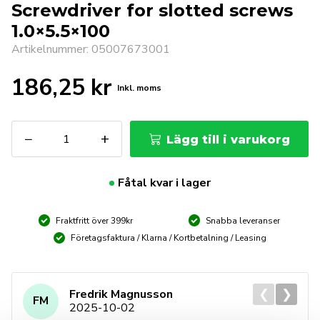
Screwdriver for slotted screws
1.0×5.5×100
Artikelnummer: 05007673001
186,25
kr
Inkl. moms
WERA
−
+
Lägg till i varukorg
334
SK
1,0
Fåtal kvar i lager
x
5,5
Fraktfritt över 399kr
Snabba leveranser
x
100
Företagsfaktura / Klarna / Kortbetalning / Leasing
mm
Screwdriver
for
❮
❯
Fredrik Magnusson
FM
slotted
2025-10-02
screws