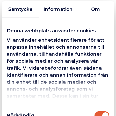
1.0x5.5x100
Samtycke
Information
Om
mängd
Grym service!
Dom här grabbarna är definitionen av serviceminded.
Denna webbplats använder cookies
Trots en billigare order, som det blev lite strul med,
Vi använder enhetsidentifierare för att
så agerade dom blixtsnabbt och löste det långt över
förväntan. Hade kontakt med Alexander, som förtjänar
anpassa innehållet och annonserna till
en extra guldstjärna.
användarna, tillhandahålla funktioner
för sociala medier och analysera vår
trafik. Vi vidarebefordrar även sådana
identifierare och annan information från
4.4
10 Reviews
din enhet till de sociala medier och
annons- och analysföretag som vi
samarbetar med. Dessa kan i sin tur
Beskrivning
kombinera informationen med annan
Samtyckesval
information som du har tillhandahållit
Nödvändig