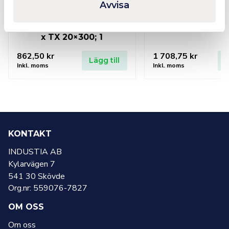
Avvisa
Screwdriver set
Torque screwd
Kraftform TORX, holding
7441, 1/4”, 1.2-
function 367 TORX® HF 1
x TX 20×300; 1
862,50
kr
1 708,75
kr
Lägg till
L
Inkl. moms
Inkl. moms
KONTAKT
INDUSTIA AB
Kylarvägen 7
541 30 Skövde
Org.nr: 559076-7827
OM OSS
Om oss