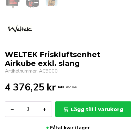
WELTEK Friskluftsenhet
Airkube exkl. slang
Artikelnummer: AC9000
4 376,25
kr
Inkl. moms
WELTEK
−
+
Lägg till i varukorg
Friskluftsenhet
Airkube
exkl.
Fåtal kvar i lager
slang