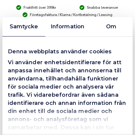
mängd
Fraktfritt över 399kr
Snabba leveranser
Företagsfaktura / Klarna / Kortbetalning / Leasing
Samtycke
Information
Om
❮
❯
Fredrik Magnusson
FM
2025-10-02
Denna webbplats använder cookies
Vi använder enhetsidentifierare för att
anpassa innehållet och annonserna till
Grym service!
användarna, tillhandahålla funktioner
Dom här grabbarna är definitionen av serviceminded.
för sociala medier och analysera vår
Trots en billigare order, som det blev lite strul med,
trafik. Vi vidarebefordrar även sådana
så agerade dom blixtsnabbt och löste det långt över
identifierare och annan information från
förväntan. Hade kontakt med Alexander, som förtjänar
en extra guldstjärna.
din enhet till de sociala medier och
annons- och analysföretag som vi
samarbetar med. Dessa kan i sin tur