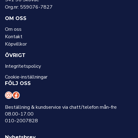
Org.nr: 559076-7827
OM OSS
Om oss
Kontakt
Köpvillkor
ÖVRIGT
Integritetspolicy
Cookie-inställningar
FÖLJ OSS
I
F
n
a
Beställning & kundservice via chatt/telefon mån-fre
08.00-17.00
s
c
010-2007828
t
e
a
b
Nyhetsbrev