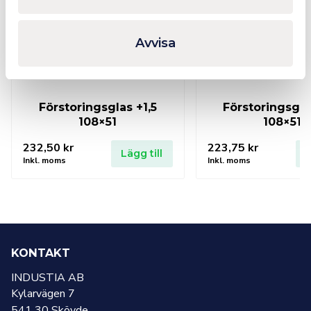
Avvisa
Förstoringsglas +1,5
Förstoringsgla
108×51
108×51
232,50
kr
223,75
kr
Lägg till
L
Inkl. moms
Inkl. moms
KONTAKT
INDUSTIA AB
Kylarvägen 7
541 30 Skövde