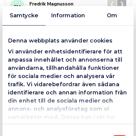
❮
❯
Fredrik Magnusson
FM
2025-10-02
Samtycke
Information
Om
Grym service!
Denna webbplats använder cookies
Dom här grabbarna är definitionen av serviceminded.
Vi använder enhetsidentifierare för att
Trots en billigare order, som det blev lite strul med,
anpassa innehållet och annonserna till
så agerade dom blixtsnabbt och löste det långt över
användarna, tillhandahålla funktioner
förväntan. Hade kontakt med Alexander, som förtjänar
för sociala medier och analysera vår
en extra guldstjärna.
trafik. Vi vidarebefordrar även sådana
identifierare och annan information från
din enhet till de sociala medier och
4.4
10 Reviews
annons- och analysföretag som vi
samarbetar med. Dessa kan i sin tur
kombinera informationen med annan
Samtyckesval
information som du har tillhandahållit
Beskrivning