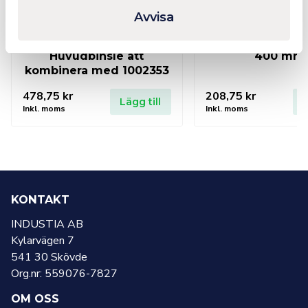
Avvisa
CLEARWAYS
Utbytesvisir klar
Huvudbinsle att
400 mm
kombinera med 1002353
478,75
kr
208,75
kr
Lägg till
L
Inkl. moms
Inkl. moms
KONTAKT
INDUSTIA AB
Kylarvägen 7
541 30 Skövde
Org.nr: 559076-7827
OM OSS