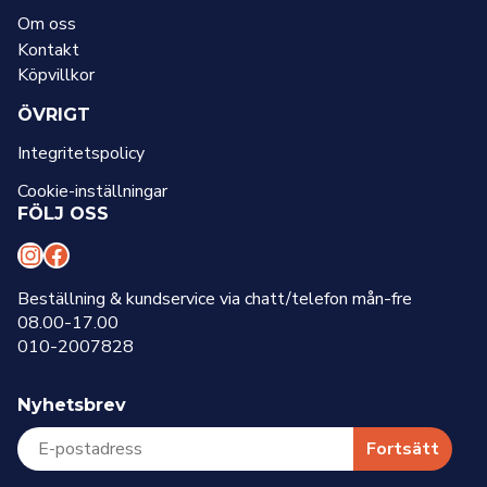
Om oss
Kontakt
Köpvillkor
ÖVRIGT
Integritetspolicy
Cookie-inställningar
FÖLJ OSS
I
F
n
a
Beställning & kundservice via chatt/telefon mån-fre
08.00-17.00
s
c
010-2007828
t
e
a
b
Nyhetsbrev
g
o
r
o
Fortsätt
a
k