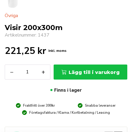
Övriga
Visir 200x300m
Artikelnummer: 1437
221,25
kr
Inkl. moms
Visir
−
+
Lägg till i varukorg
200x300m
mängd
Finns i lager
Fraktfritt över 399kr
Snabba leveranser
Företagsfaktura / Klarna / Kortbetalning / Leasing