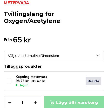
METERVARA
Tvillingslang för
Oxygen/Acetylene
65
kr
Från
Tilläggsprodukter
Kapning metervara
98,75
kr
Mer info
Inkl. moms
I lager
Tvillingslang
−
+
Lägg till i varukorg
för