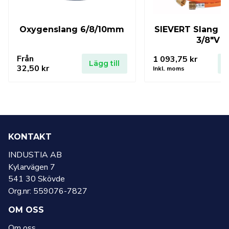
Oxygenslang 6/8/10mm
SIEVERT Slang 1
3/8″V
Från
1 093,75
kr
Lägg till
L
32,50
kr
Inkl. moms
KONTAKT
INDUSTIA AB
Kylarvägen 7
541 30 Skövde
Org.nr: 559076-7827
OM OSS
Om oss