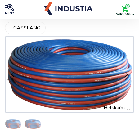
0
MENY
VARUKORG
GASSLANG
Helskärm