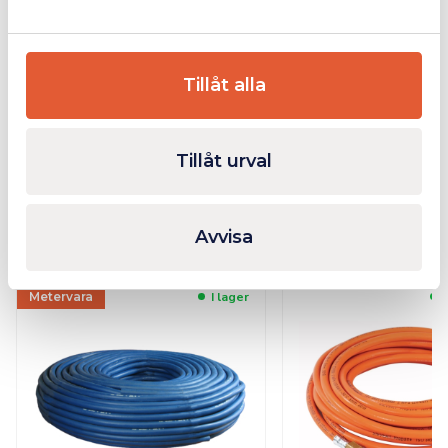
Ytterligare Information
Tillåt alla
Bilagor
Tillåt urval
Avvisa
Relaterade produkter
Metervara
I lager