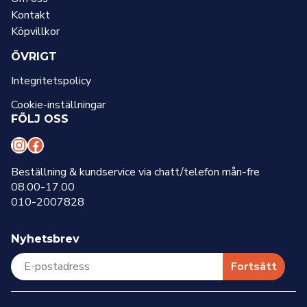
Kontakt
Köpvillkor
ÖVRIGT
Integritetspolicy
Cookie-inställningar
FÖLJ OSS
I
F
n
a
Beställning & kundservice via chatt/telefon mån-fre
08.00-17.00
s
c
010-2007828
t
e
a
b
Nyhetsbrev
g
o
r
o
Fortsätt
a
k