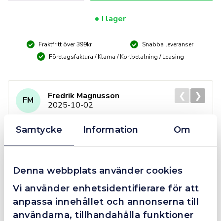
Oxygen/Acetylene
mängd
I lager
Fraktfritt över 399kr
Snabba leveranser
Företagsfaktura / Klarna / Kortbetalning / Leasing
❮
❯
Fredrik Magnusson
FM
2025-10-02
Samtycke
Information
Om
Grym service!
Dom här grabbarna är definitionen av serviceminded.
Denna webbplats använder cookies
Trots en billigare order, som det blev lite strul med,
Vi använder enhetsidentifierare för att
så agerade dom blixtsnabbt och löste det långt över
anpassa innehållet och annonserna till
förväntan. Hade kontakt med Alexander, som förtjänar
en extra guldstjärna.
användarna, tillhandahålla funktioner