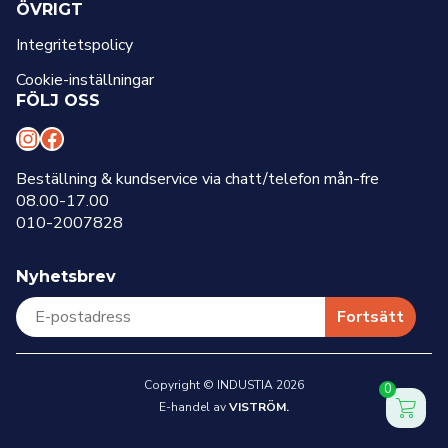
ÖVRIGT
Integritetspolicy
Cookie-inställningar
FÖLJ OSS
I
F
n
a
Beställning & kundservice via chatt/telefon mån-fre
08.00-17.00
s
c
010-2007828
t
e
a
b
Nyhetsbrev
g
o
r
o
Fortsätt
a
k
m
Copyright © INDUSTIA 2026
0
E-handel av
VISTRÖM