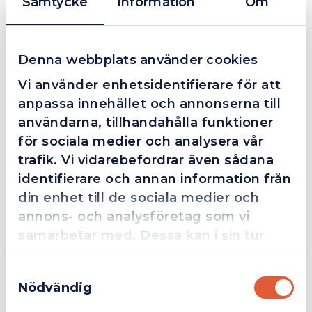
Samtycke
Information
Om
❮
❯
Fredrik Magnusson
FM
2025-10-02
Denna webbplats använder cookies
Vi använder enhetsidentifierare för att
Grym service!
anpassa innehållet och annonserna till
Dom här grabbarna är definitionen av serviceminded.
användarna, tillhandahålla funktioner
Trots en billigare order, som det blev lite strul med,
för sociala medier och analysera vår
så agerade dom blixtsnabbt och löste det långt över
trafik. Vi vidarebefordrar även sådana
förväntan. Hade kontakt med Alexander, som förtjänar
en extra guldstjärna.
identifierare och annan information från
din enhet till de sociala medier och
annons- och analysföretag som vi
samarbetar med. Dessa kan i sin tur
4.4
10 Reviews
kombinera informationen med annan
Samtyckesval
information som du har tillhandahållit
Nödvändig
eller som de har samlat in när du har
Företag
Exkl. moms
Beskrivning
använt deras tjänster.