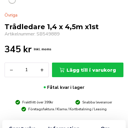
Övriga
Trådledare 1,4 x 4,5m x1st
Artikelnummer: SB549889
345
kr
Inkl. moms
Trådledare
−
+
Lägg till i varukorg
1,4
x
4,5m
Fåtal kvar i lager
x1st
mängd
Fraktfritt över 399kr
Snabba leveranser
Företagsfaktura / Klarna / Kortbetalning / Leasing