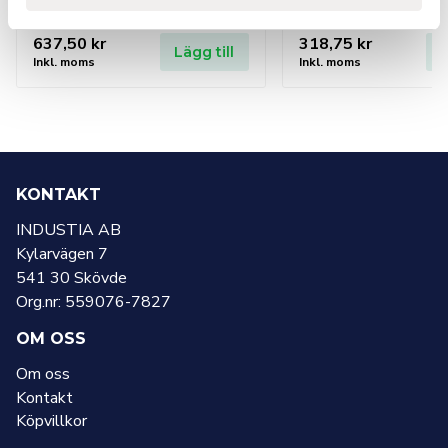
4,5m x1s
-4,5m x1s
637,50
kr
318,75
kr
Lägg till
L
Inkl. moms
Inkl. moms
KONTAKT
INDUSTIA AB
Kylarvägen 7
541 30 Skövde
Org.nr: 559076-7827
OM OSS
Om oss
Kontakt
Köpvillkor