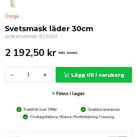
Övriga
Svetsmask läder 30cm
Artikelnummer: 813000
2 192,50
kr
Inkl. moms
Svetsmask
−
+
Lägg till i varukorg
läder
30cm
mängd
Finns i lager
Fraktfritt över 399kr
Snabba leveranser
Företagsfaktura / Klarna / Kortbetalning / Leasing