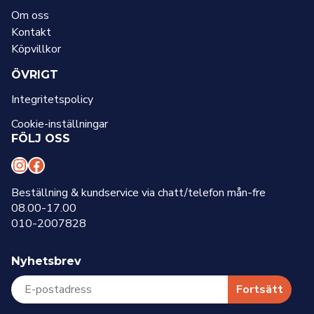
Om oss
Kontakt
Köpvillkor
ÖVRIGT
Integritetspolicy
Cookie-inställningar
FÖLJ OSS
I
F
n
a
Beställning & kundservice via chatt/telefon mån-fre
08.00-17.00
s
c
010-2007828
t
e
a
b
Nyhetsbrev
g
o
r
o
Fortsätt
a
k