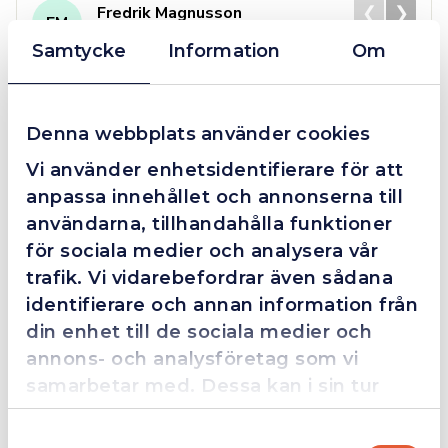
❮
❯
Fredrik Magnusson
FM
2025-10-02
Samtycke
Information
Om
Grym service!
Denna webbplats använder cookies
Dom här grabbarna är definitionen av serviceminded.
Vi använder enhetsidentifierare för att
Trots en billigare order, som det blev lite strul med,
anpassa innehållet och annonserna till
så agerade dom blixtsnabbt och löste det långt över
användarna, tillhandahålla funktioner
förväntan. Hade kontakt med Alexander, som förtjänar
för sociala medier och analysera vår
en extra guldstjärna.
trafik. Vi vidarebefordrar även sådana
identifierare och annan information från
din enhet till de sociala medier och
4.4
10 Reviews
annons- och analysföretag som vi
samarbetar med. Dessa kan i sin tur
kombinera informationen med annan
Samtyckesval
information som du har tillhandahållit
Beskrivning