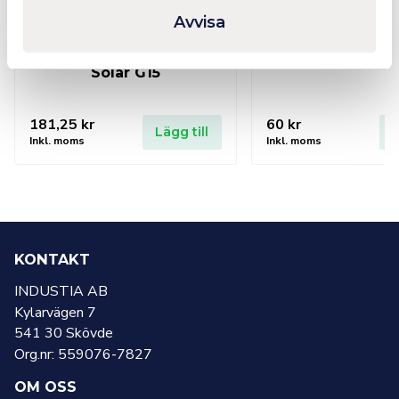
Avvisa
UNIVET Skyddsglasögon
Skyddsglas
Solar G15
181,25
kr
60
kr
Lägg till
L
Inkl. moms
Inkl. moms
KONTAKT
INDUSTIA AB
Kylarvägen 7
541 30 Skövde
Org.nr: 559076-7827
OM OSS