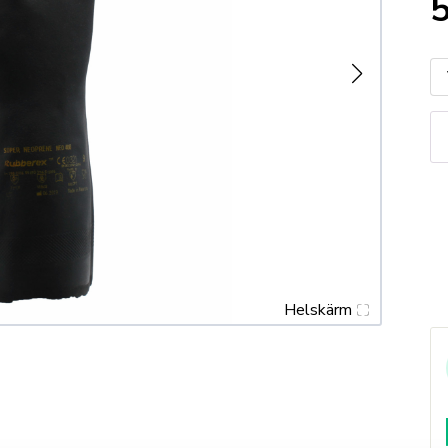
S
N
K
m
Helskärm