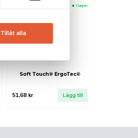
I lager
Tillåt alla
Soft Touch® ErgoTec©
51,68
kr
Lägg till