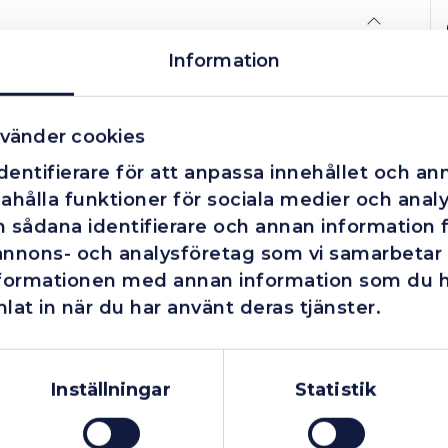
Information
bruk i neoprengummi. Utmärkt slitstyrka och
dare syror, oljor och fetter. Bomullsflossad
vänder cookies
ering. Längd (mm): 330 +/- 10, Tjocklek (mm):
entifierare för att anpassa innehållet och ann
ahålla funktioner för sociala medier och analys
 sådana identifierare och annan information fr
annons- och analysföretag som vi samarbetar
nformationen med annan information som du har
lat in när du har använt deras tjänster.
Företag
Exkl. moms
Privatperson
Inkl. moms
Inställningar
Statistik