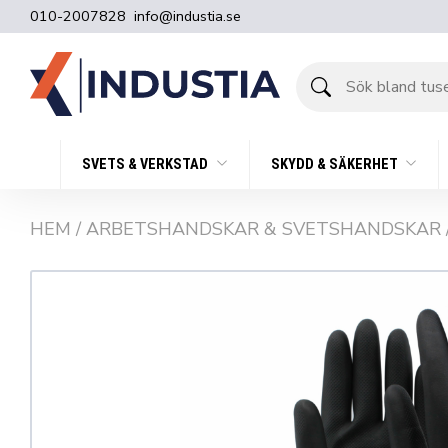
010-2007828
info@industia.se
Sök
bland
tusentals
produkter
SVETS & VERKSTAD
SKYDD & SÄKERHET
HEM
/
ARBETSHANDSKAR & SVETSHANDSKAR