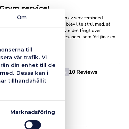
Grym service!
Om
Dom här grabbarna är definitionen av serviceminded.
Trots en billigare order, som det blev lite strul med, så
B
agerade dom blixtsnabbt och löste det långt över
h
förväntan. Hade kontakt med Alexander, som förtjänar en
o
extra guldstjärna.
e
onserna till
St
era vår trafik. Vi
ån din enhet till de
4.4
10 Reviews
 med. Dessa kan i
 tillhandahållit
Marknadsföring