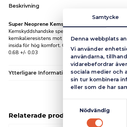
Beskrivning
Samtycke
Super Neoprene Kemskyddshandske
Kemskyddshandske speciellt anpassad för industri
kemikalieresistens mot de flesta lösningsmedel, mil
Denna webbplats an
insida för hög komfort. Godkänd för livsmedelshant
Vi använder enhetsid
0.68 +/- 0.03
användarna, tillhand
vidarebefordrar även
sociala medier och 
Ytterligare Information
sin tur kombinera i
eller som de har sam
Samtyckesval
Nödvändig
Relaterade produkter