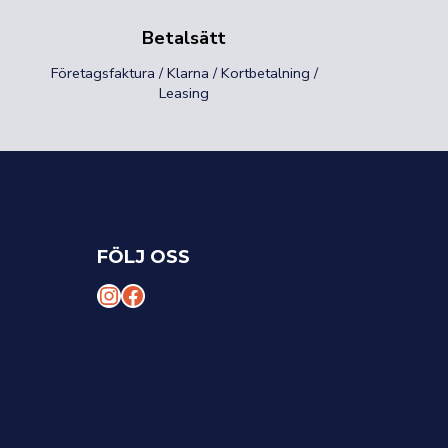
Betalsätt
Företagsfaktura / Klarna / Kortbetalning /
Leasing
FÖLJ OSS
I
F
n
a
s
c
t
e
a
b