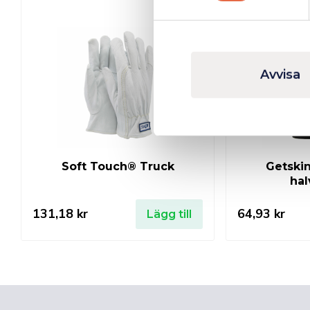
I lager
Avvisa
Soft Touch® Truck
Getski
hal
131,18
kr
64,93
kr
Lägg till