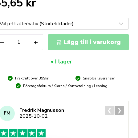
55,65
kr
uper
−
+
Lägg till i varukorg
eoprene
emskyddshandske
ängd
I lager
Fraktfritt över 399kr
Snabba leveranser
Företagsfaktura / Klarna / Kortbetalning / Leasing
❮
❯
Fredrik Magnusson
FM
2025-10-02