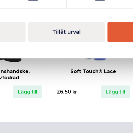
I lager
I lager
Tillåt urval
nnshandske,
Soft Touch® Lace
vfodrad
26,50
kr
Lägg till
Lägg till