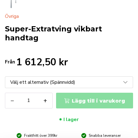
Övriga
Super-Extratving vikbart
handtag
1 612,50
kr
Från
Super-
−
+
Lägg till i varukorg
Extratving
vikbart
handtag
I lager
mängd
Fraktfritt över 399kr
Snabba leveranser