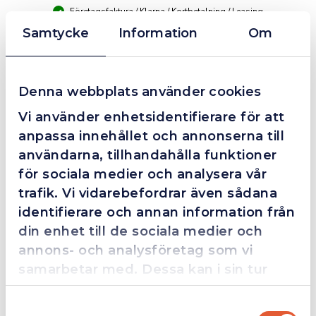
Företagsfaktura / Klarna / Kortbetalning / Leasing
Samtycke
Information
Om
❮
❯
Fredrik Magnusson
FM
2025-10-02
Denna webbplats använder cookies
Vi använder enhetsidentifierare för att
anpassa innehållet och annonserna till
Grym service!
användarna, tillhandahålla funktioner
för sociala medier och analysera vår
Dom här grabbarna är definitionen av serviceminded.
Trots en billigare order, som det blev lite strul med,
trafik. Vi vidarebefordrar även sådana
så agerade dom blixtsnabbt och löste det långt över
identifierare och annan information från
förväntan. Hade kontakt med Alexander, som förtjänar
din enhet till de sociala medier och
en extra guldstjärna.
annons- och analysföretag som vi
samarbetar med. Dessa kan i sin tur
kombinera informationen med annan
Samtyckesval
information som du har tillhandahållit
4.4
10 Reviews