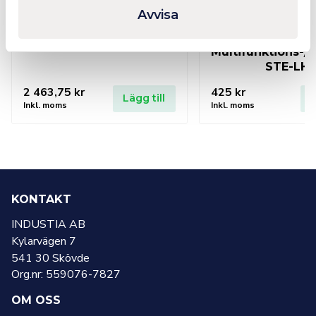
Avvisa
BESSEY Variogrip
BESSEY
Multifunktions-/l
STE-LH
2 463,75
kr
425
kr
Lägg till
L
Inkl. moms
Inkl. moms
KONTAKT
INDUSTIA AB
Kylarvägen 7
541 30 Skövde
Org.nr: 559076-7827
OM OSS