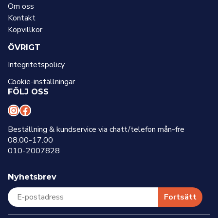
Om oss
Kontakt
Köpvillkor
ÖVRIGT
Integritetspolicy
Cookie-inställningar
FÖLJ OSS
I
F
n
a
Beställning & kundservice via chatt/telefon mån-fre
08.00-17.00
s
c
010-2007828
t
e
a
b
Nyhetsbrev
g
o
r
o
Fortsätt
a
k