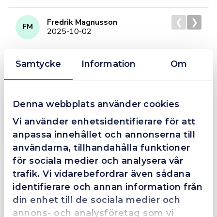
❮
❯
Fredrik Magnusson
FM
2025-10-02
Samtycke
Information
Om
Grym service!
Dom här grabbarna är definitionen av serviceminded.
Denna webbplats använder cookies
Trots en billigare order, som det blev lite strul med,
så agerade dom blixtsnabbt och löste det långt över
Vi använder enhetsidentifierare för att
förväntan. Hade kontakt med Alexander, som förtjänar
anpassa innehållet och annonserna till
en extra guldstjärna.
användarna, tillhandahålla funktioner
för sociala medier och analysera vår
trafik. Vi vidarebefordrar även sådana
identifierare och annan information från
4.4
10 Reviews
din enhet till de sociala medier och
annons- och analysföretag som vi