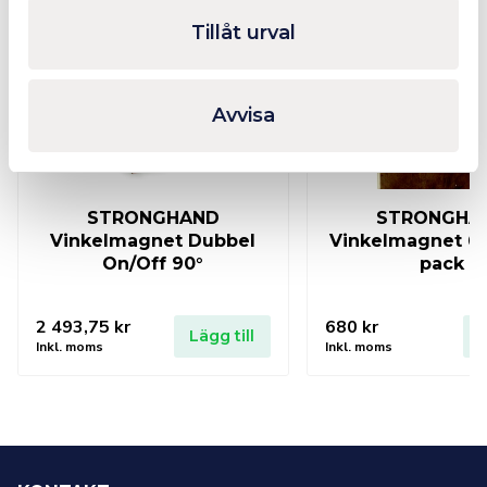
Tillåt urval
Avvisa
STRONGHAND
STRONGHA
Vinkelmagnet Dubbel
Vinkelmagnet 60
On/Off 90°
pack
2 493,75
kr
680
kr
Lägg till
L
Inkl. moms
Inkl. moms