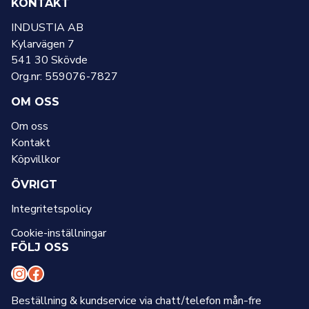
KONTAKT
INDUSTIA AB
Kylarvägen 7
541 30 Skövde
Org.nr: 559076-7827
OM OSS
Om oss
Kontakt
Köpvillkor
ÖVRIGT
Integritetspolicy
Cookie-inställningar
FÖLJ OSS
I
F
n
a
Beställning & kundservice via chatt/telefon mån-fre