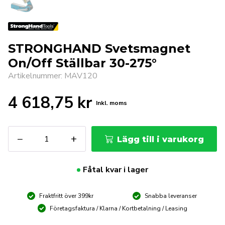
STRONGHAND Svetsmagnet
On/Off Ställbar 30-275°
Artikelnummer: MAV120
4 618,75
kr
Inkl. moms
STRONGHAND
−
+
Lägg till i varukorg
Svetsmagnet
On/Off
Ställbar
Fåtal kvar i lager
30-
275°
Fraktfritt över 399kr
Snabba leveranser
mängd
Företagsfaktura / Klarna / Kortbetalning / Leasing