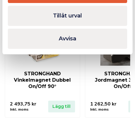
Finns i lager
Tillåt urval
Avvisa
STRONGHAND
STRONGHA
Vinkelmagnet Dubbel
Jordmagnet 3
On/Off 90°
On/Off
2 493,75
kr
1 262,50
kr
Lägg till
L
Inkl. moms
Inkl. moms