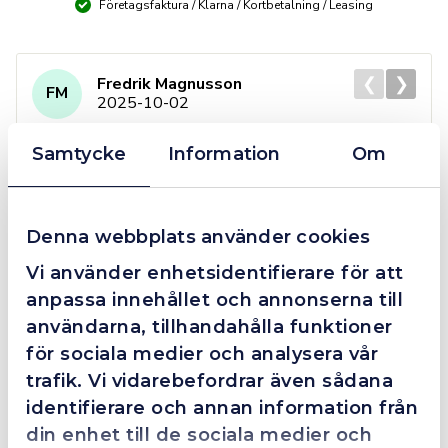
Företagsfaktura / Klarna / Kortbetalning / Leasing
❮
❯
Fredrik Magnusson
FM
2025-10-02
Samtycke
Information
Om
Grym service!
Dom här grabbarna är definitionen av serviceminded.
Denna webbplats använder cookies
Trots en billigare order, som det blev lite strul med,
Vi använder enhetsidentifierare för att
så agerade dom blixtsnabbt och löste det långt över
anpassa innehållet och annonserna till
förväntan. Hade kontakt med Alexander, som förtjänar
en extra guldstjärna.
användarna, tillhandahålla funktioner
för sociala medier och analysera vår
trafik. Vi vidarebefordrar även sådana
identifierare och annan information från
4.4
10 Reviews
din enhet till de sociala medier och