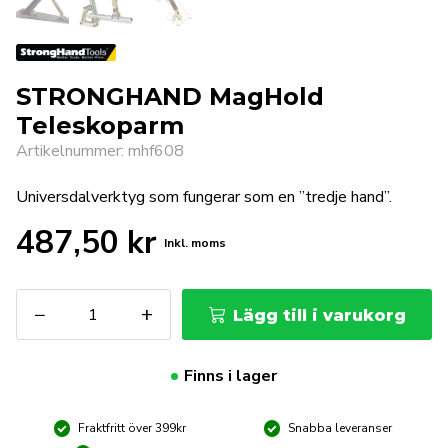
STRONGHAND MagHold
Teleskoparm
Artikelnummer: mhf608
Universdalverktyg som fungerar som en ”tredje hand”.
487,50
kr
Inkl. moms
STRONGHAND
−
+
Lägg till i varukorg
MagHold
Teleskoparm
mängd
Finns i lager
Fraktfritt över 399kr
Snabba leveranser