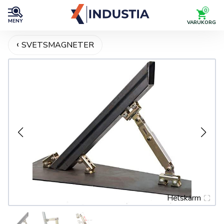
0
MENY
VARUKORG
SVETSMAGNETER
Helskärm