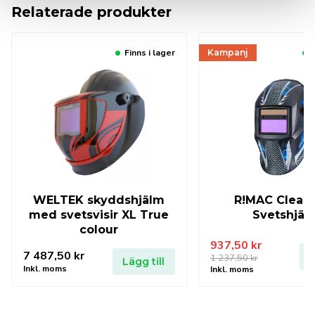
Relaterade produkter
Finns i lager
Kampanj
WELTEK skyddshjälm
R!MAC Clear
med svetsvisir XL True
Svetshjäl
colour
937,50
kr
7 487,50
kr
L
1 237,50
kr
Det
Det
Lägg till
Inkl. moms
Inkl. moms
ursprungliga
nuvarande
priset
priset
var:
är: