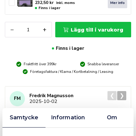
232,50
kr
Mer info
Inkl. moms
Finns i lager
Stelth
−
+
Lägg till i varukorg
Vader
Svets/Skärmask
True
Finns i lager
Colour
mängd
Fraktfritt över 399kr
Snabba leveranser
Företagsfaktura / Klarna / Kortbetalning / Leasing
❮
❯
Fredrik Magnusson
FM
2025-10-02
Samtycke
Information
Om
Grym service!