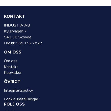
1
937,50 kr.
237,50 kr.
KONTAKT
INDUSTIA AB
Kylarvägen 7
541 30 Skövde
Org.nr: 559076-7827
OM OSS
Om oss
Kontakt
Köpvillkor
ÖVRIGT
Integritetspolicy
Cookie-inställningar
FÖLJ OSS