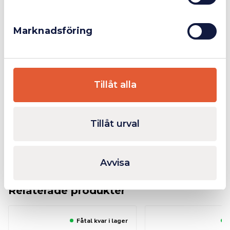
Voltmätare (led)
Kabeldimension 25 mm2.
Helautomatisk laddare.
Marknadsföring
Användningsområden:
Tillåt alla
Ytterligare Information
Tillåt urval
Bilagor
Avvisa
Relaterade produkter
Fåtal kvar i lager