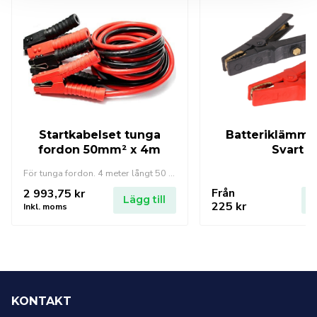
Startkabelset tunga
Batteriklämma
fordon 50mm² x 4m
Svart
För tunga fordon. 4 meter långt 50 mm²-kablage
Från
2 993,75
kr
Lägg till
L
225
kr
Inkl. moms
KONTAKT