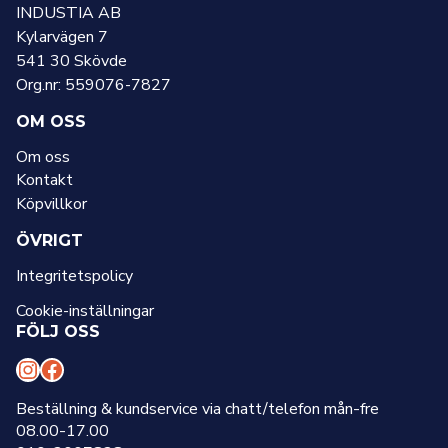
INDUSTIA AB
Kylarvägen 7
541 30 Skövde
Org.nr: 559076-7827
OM OSS
Om oss
Kontakt
Köpvillkor
ÖVRIGT
Integritetspolicy
Cookie-inställningar
FÖLJ OSS
I
F
n
a
Beställning & kundservice via chatt/telefon mån-fre
08.00-17.00
s
c