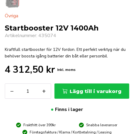
Övriga
Startbooster 12V 1400Ah
Artikelnummer: 435074
Kraftfull startbooster för 12V fordon. Ett perfekt verktyg när du
behöver boosta igång batterier din båt eller personbil.
4 312,50
kr
Inkl. moms
Startbooster
−
+
Lägg till i varukorg
12V
1400Ah
mängd
Finns i lager
Fraktfritt över 399kr
Snabba leveranser
Företagsfaktura / Klarna / Kortbetalning / Leasing