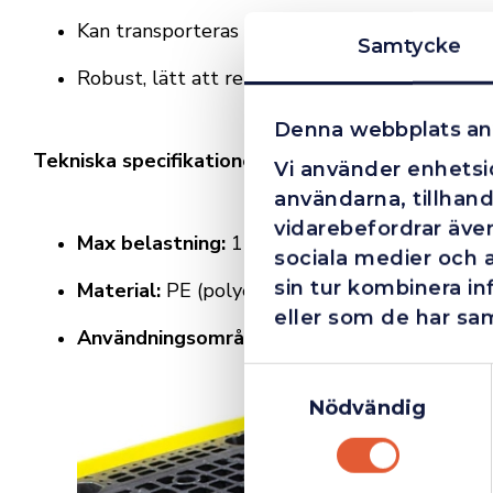
Kan transporteras med palllyftare
Samtycke
Robust, lätt att rengöra och underhålla
Denna webbplats an
Tekniska specifikationer
Vi använder enhetsid
användarna, tillhand
vidarebefordrar även
Max belastning:
1200 kg
sociala medier och 
sin tur kombinera i
Material:
PE (polyeten)
eller som de har sam
Användningsområde:
Spillolja och kemikalier
Samtyckesval
Nödvändig