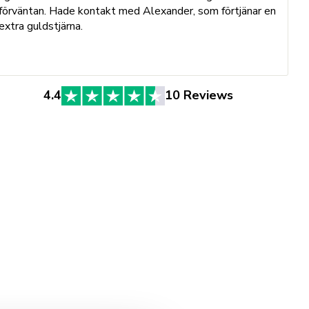
h
förväntan. Hade kontakt med Alexander, som förtjänar en
o
extra guldstjärna.
e
St
4.4
10 Reviews