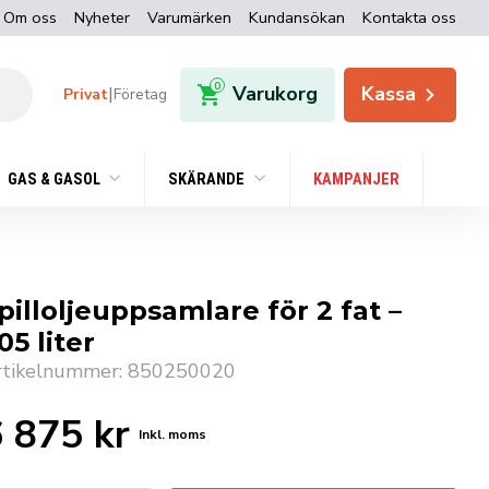
Om oss
Nyheter
Varumärken
Kundansökan
Kontakta oss
0
Varukorg
Kassa
|
Privat
Företag
GAS & GASOL
SKÄRANDE
KAMPANJER
pilloljeuppsamlare för 2 fat –
05 liter
rtikelnummer: 850250020
6 875
kr
Inkl. moms