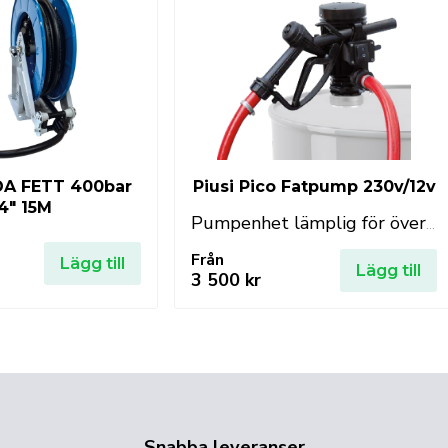
A FETT 400bar
Piusi Pico Fatpump 230v/12v
/4″ 15M
Pumpenhet lämplig för överföring av diesel, frostskyddsmedel.
Från
Lägg till
Lägg till
3 500
kr
Snabba leveranser