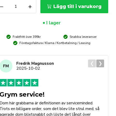
illoljeuppsamlare
−
+
Lägg till i varukorg
r
t
I lager
05
ter
Fraktfritt över 399kr
Snabba leveranser
ängd
Företagsfaktura / Klarna / Kortbetalning / Leasing
❮
❯
Fredrik Magnusson
FM
2025-10-02
Grym service!
Dom här grabbarna är definitionen av serviceminded.
Trots en billigare order, som det blev lite strul med, så
B
agerade dom blixtsnabbt och löste det långt över