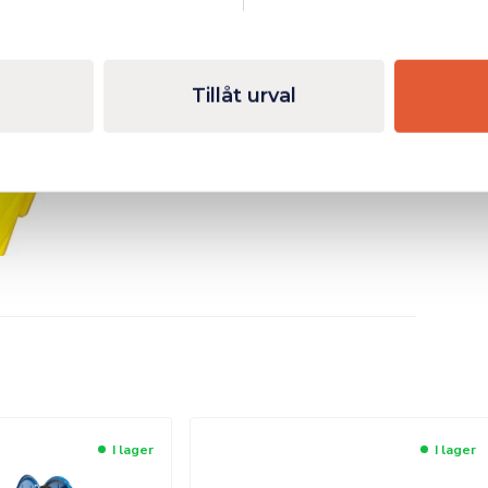
Tillåt urval
I lager
I lager