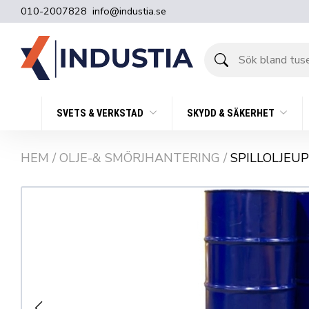
010-2007828
info@industia.se
Sök
bland
tusentals
produkter
SVETS & VERKSTAD
SKYDD & SÄKERHET
HEM
/
OLJE-& SMÖRJHANTERING
/
SPILLOLJEUP