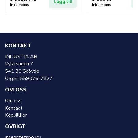
Lägg till
L
Inkl. moms
Inkl. moms
KONTAKT
INDUSTIA AB
Kylarvägen 7
541 30 Skövde
Org.nr: 559076-7827
OM OSS
Om oss
Kontakt
Köpvillkor
ÖVRIGT
Integritetspolicy