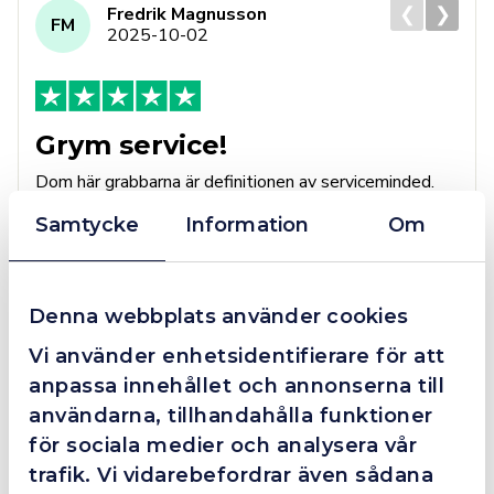
❮
❯
Fredrik Magnusson
FM
2025-10-02
Grym service!
Dom här grabbarna är definitionen av serviceminded.
Trots en billigare order, som det blev lite strul med,
Samtycke
Information
Om
så agerade dom blixtsnabbt och löste det långt över
förväntan. Hade kontakt med Alexander, som förtjänar
en extra guldstjärna.
Denna webbplats använder cookies
Vi använder enhetsidentifierare för att
anpassa innehållet och annonserna till
4.4
10 Reviews
användarna, tillhandahålla funktioner
för sociala medier och analysera vår
trafik. Vi vidarebefordrar även sådana