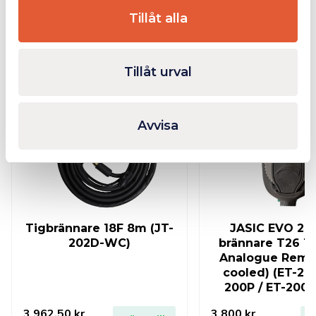
Tillåt alla
Relaterade produkter
Tillåt urval
Fåtal kvar i lager
Fåtal
Avvisa
Tigbrännare 18F 8m (JT-
JASIC EVO 2.0
202D-WC)
brännare T26 1
Analogue Remot
cooled) (ET-200
200P / ET-200
3 962,50
kr
3 800
kr