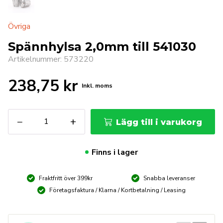
Övriga
Spännhylsa 2,0mm till 541030
Artikelnummer: 573220
238,75
kr
Inkl. moms
Spännhylsa
−
+
Lägg till i varukorg
2,0mm
till
541030
Finns i lager
mängd
Fraktfritt över 399kr
Snabba leveranser
Företagsfaktura / Klarna / Kortbetalning / Leasing