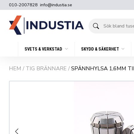
010-2007828
info@industia.se
Sök
bland
tusentals
produkter
SVETS & VERKSTAD
SKYDD & SÄKERHET
HEM
/
TIG BRÄNNARE
/
SPÄNNHYLSA 1,6MM TI