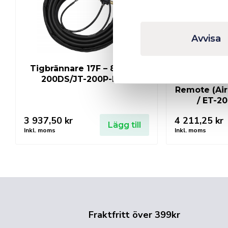
Avvisa
Tigbrännare 17F – 8m (JT-
JASIC EVO 2
200DS/JT-200P-PFC)
T26 25FT 4
Remote (Air
/ ET-2
3 937,50
kr
4 211,25
kr
Lägg till
Inkl. moms
Inkl. moms
Fraktfritt över 399kr