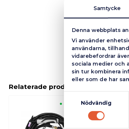
Samtycke
Denna webbplats an
Vi använder enhetsid
användarna, tillhand
vidarebefordrar även
sociala medier och 
sin tur kombinera i
eller som de har sam
Relaterade produkter
Samtyckesval
Nödvändig
Finns i lager