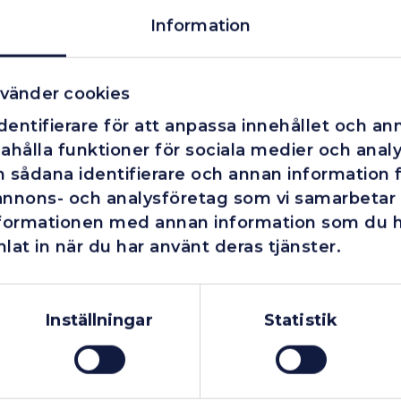
Information
vänder cookies
entifierare för att anpassa innehållet och ann
ahålla funktioner för sociala medier och analys
 sådana identifierare och annan information fr
annons- och analysföretag som vi samarbetar
nformationen med annan information som du har
lat in när du har använt deras tjänster.
Företag
Exkl. moms
Privatperson
Inkl. moms
Inställningar
Statistik
Fåtal kvar i lager
I lager