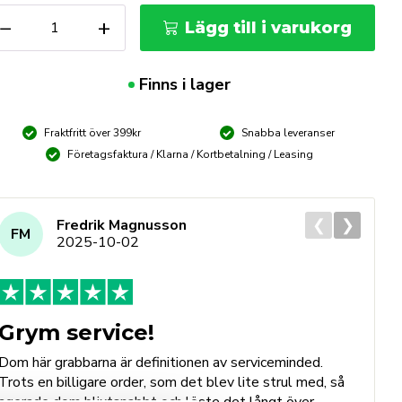
ännhylsa
−
+
Lägg till i varukorg
,6mm
l
41030
Finns i lager
ängd
Fraktfritt över 399kr
Snabba leveranser
Företagsfaktura / Klarna / Kortbetalning / Leasing
❮
❯
Fredrik Magnusson
FM
2025-10-02
Grym service!
Dom här grabbarna är definitionen av serviceminded.
Trots en billigare order, som det blev lite strul med, så
B
agerade dom blixtsnabbt och löste det långt över