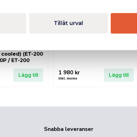
Tillåt urval
.0 TIG-brännare
TIGBRÄNNARE 4M WP17V
 Button Digital
35/50 3/8″GAS
 cooled) (ET-200
00P / ET-200
1 980
kr
Lägg till
Lägg till
Inkl. moms
Snabba leveranser