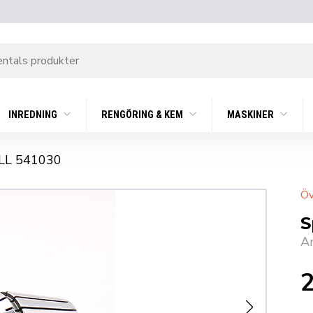
INREDNING
RENGÖRING & KEM
MASKINER
LL 541030
Öv
S
A