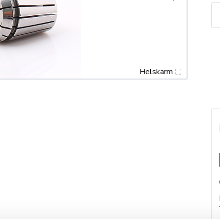
Sp
1
til
5
m
Helskärm