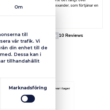
h
förväntan. Hade kontakt med Alexander, som förtjänar en
o
Om
extra guldstjärna.
e
St
onserna till
4.4
10 Reviews
era vår trafik. Vi
ån din enhet till de
 med. Dessa kan i
 tillhandahållit
Marknadsföring
Fåtal kvar i lager