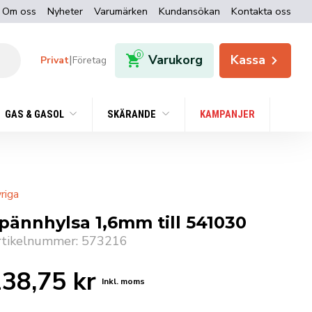
Om oss
Nyheter
Varumärken
Kundansökan
Kontakta oss
0
Varukorg
Kassa
|
Privat
Företag
GAS & GASOL
SKÄRANDE
KAMPANJER
riga
pännhylsa 1,6mm till 541030
rtikelnummer: 573216
238,75
kr
Inkl. moms