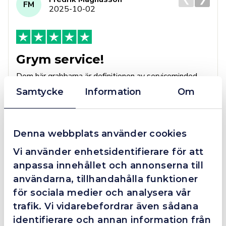
FM
2025-10-02
Grym service!
Dom här grabbarna är definitionen av serviceminded.
Trots en billigare order, som det blev lite strul med,
Samtycke
Information
Om
så agerade dom blixtsnabbt och löste det långt över
förväntan. Hade kontakt med Alexander, som förtjänar
en extra guldstjärna.
Denna webbplats använder cookies
Vi använder enhetsidentifierare för att
anpassa innehållet och annonserna till
4.4
10 Reviews
användarna, tillhandahålla funktioner
för sociala medier och analysera vår
trafik. Vi vidarebefordrar även sådana
Beskrivning
identifierare och annan information från