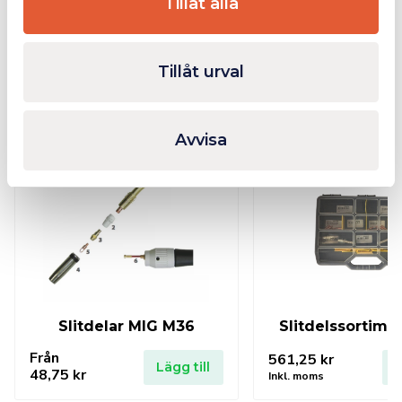
Tillåt alla
Tillåt urval
Relaterade produkter
Avvisa
I lager
Slitdelar MIG M36
Slitdelssortime
Från
561,25
kr
Lägg till
L
48,75
kr
Inkl. moms