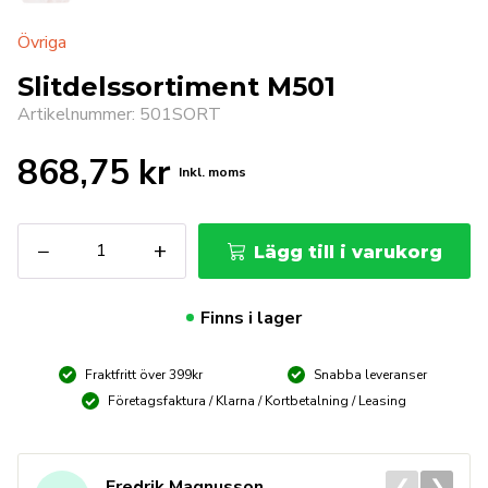
Övriga
Slitdelssortiment M501
Artikelnummer: 501SORT
868,75
kr
Inkl. moms
Slitdelssortiment
−
+
Lägg till i varukorg
M501
mängd
Finns i lager
Fraktfritt över 399kr
Snabba leveranser
Företagsfaktura / Klarna / Kortbetalning / Leasing
❮
❯
Fredrik Magnusson