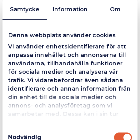
Dom här grabbarna är definitionen av serviceminded.
Samtycke
Information
Om
Trots en billigare order, som det blev lite strul med,
så agerade dom blixtsnabbt och löste det långt över
förväntan. Hade kontakt med Alexander, som förtjänar
Denna webbplats använder cookies
en extra guldstjärna.
Vi använder enhetsidentifierare för att
anpassa innehållet och annonserna till
användarna, tillhandahålla funktioner
4.4
10 Reviews
för sociala medier och analysera vår
trafik. Vi vidarebefordrar även sådana
identifierare och annan information från
Beskrivning
din enhet till de sociala medier och
annons- och analysföretag som vi
samarbetar med. Dessa kan i sin tur
Slangnippel, rörlig Ø 5 och 8mm, mutter R 3/8” V
kombinera informationen med annan
Samtyckesval
information som du har tillhandahållit
Passar slangar med med innerdiameter 5 & 8mm.
Nödvändig
eller som de har samlat in när du har