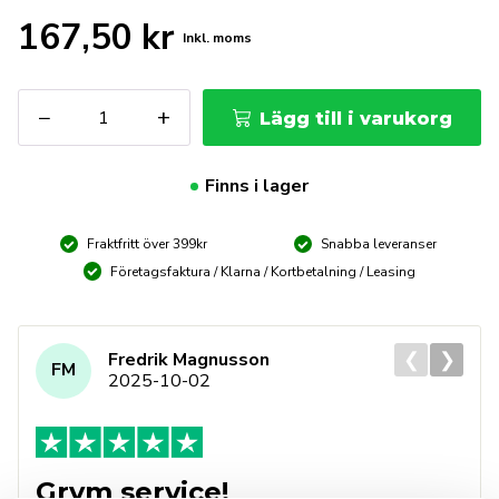
167,50
kr
Inkl. moms
SIEVERT
−
+
Lägg till i varukorg
Slangnipple
BSP
3/8"V
Finns i lager
mängd
Fraktfritt över 399kr
Snabba leveranser
Företagsfaktura / Klarna / Kortbetalning / Leasing
❮
❯
Fredrik Magnusson
FM
2025-10-02
Grym service!