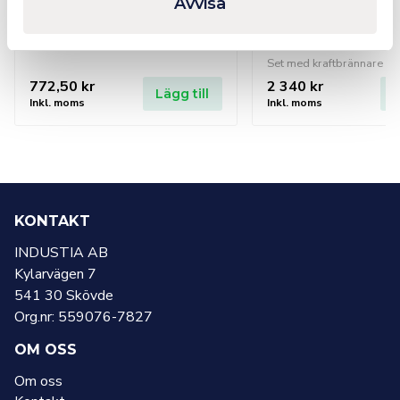
Avvisa
halsrörsställ, 
3488, 8250 
772,50
kr
2 340
kr
Lägg till
L
Inkl. moms
Inkl. moms
KONTAKT
INDUSTIA AB
Kylarvägen 7
541 30 Skövde
Org.nr: 559076-7827
OM OSS
Om oss