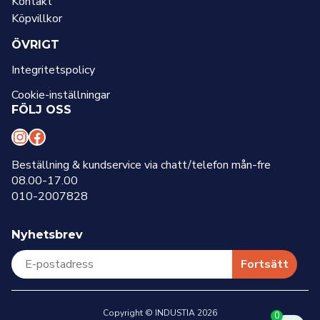
Kontakt
Köpvillkor
ÖVRIGT
Integritetspolicy
Cookie-inställningar
FÖLJ OSS
I
F
n
a
Beställning & kundservice via chatt/telefon mån-fre
08.00-17.00
s
c
010-2007828
t
e
a
b
Nyhetsbrev
g
o
r
o
Fortsätt
a
k
m
Copyright © INDUSTIA 2026
0