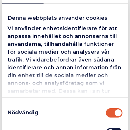
Grym service!
Denna webbplats använder cookies
Dom här grabbarna är definitionen av serviceminded.
Vi använder enhetsidentifierare för att
Trots en billigare order, som det blev lite strul med,
anpassa innehållet och annonserna till
så agerade dom blixtsnabbt och löste det långt över
användarna, tillhandahålla funktioner
förväntan. Hade kontakt med Alexander, som förtjänar
för sociala medier och analysera vår
en extra guldstjärna.
trafik. Vi vidarebefordrar även sådana
identifierare och annan information från
din enhet till de sociala medier och
4.4
10 Reviews
annons- och analysföretag som vi
samarbetar med. Dessa kan i sin tur
kombinera informationen med annan
Samtyckesval
information som du har tillhandahållit
Beskrivning
Nödvändig
eller som de har samlat in när du har
Företag
Exkl. moms
använt deras tjänster.
Passar till 7350000