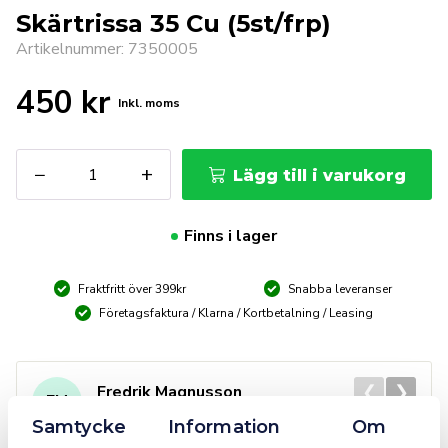
Skärtrissa 35 Cu (5st/frp)
Artikelnummer: 7350005
450
kr
Inkl. moms
Skärtrissa
−
+
Lägg till i varukorg
35
Cu
(5st/frp)
Finns i lager
mängd
Fraktfritt över 399kr
Snabba leveranser
Företagsfaktura / Klarna / Kortbetalning / Leasing
❮
❯
Fredrik Magnusson
FM
2025-10-02
Samtycke
Information
Om