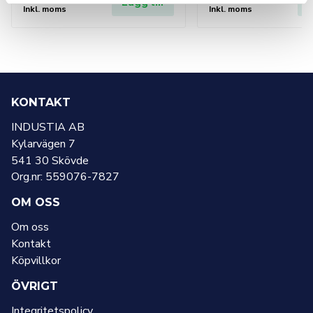
Lägg till
L
Inkl. moms
Inkl. moms
KONTAKT
INDUSTIA AB
Kylarvägen 7
541 30 Skövde
Org.nr: 559076-7827
OM OSS
Om oss
Kontakt
Köpvillkor
ÖVRIGT
Integritetspolicy