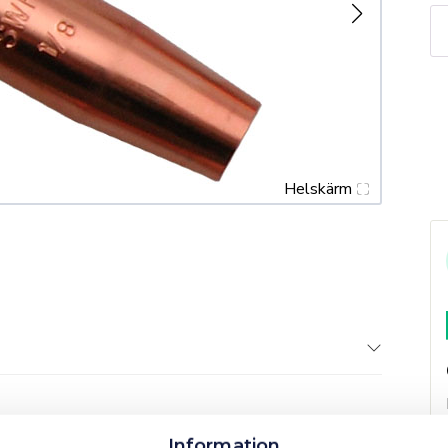
S
P
10
7
m
Helskärm
Information