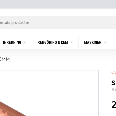
INREDNING
RENGÖRING & KEM
MASKINER
75MM
Öv
S
A