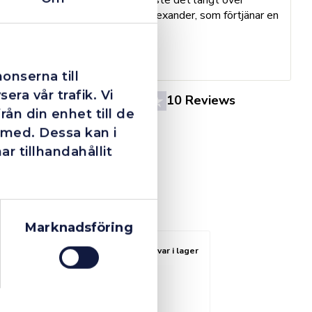
h
förväntan. Hade kontakt med Alexander, som förtjänar en
o
extra guldstjärna.
e
St
onserna till
era vår trafik. Vi
4.4
10 Reviews
ån din enhet till de
 med. Dessa kan i
 tillhandahållit
Marknadsföring
Fåtal kvar i lager