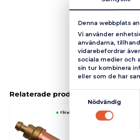
Denna webbplats an
Vi använder enhetsid
användarna, tillhand
vidarebefordrar även
sociala medier och 
sin tur kombinera i
eller som de har sam
Relaterade produkter
Samtyckesval
Nödvändig
Fåtal kvar i lager