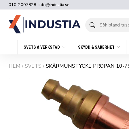
010-2007828
info@industia.se
Sök
bland
tusentals
produkter
SVETS & VERKSTAD
SKYDD & SÄKERHET
HEM
/
SVETS
/
SKÄRMUNSTYCKE PROPAN 10-