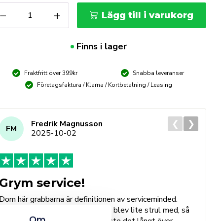
kärmunstycke
−
+
Lägg till i varukorg
ropan
-
5mm
Finns i lager
ängd
Fraktfritt över 399kr
Snabba leveranser
Företagsfaktura / Klarna / Kortbetalning / Leasing
❮
❯
Fredrik Magnusson
FM
2025-10-02
Grym service!
Dom här grabbarna är definitionen av serviceminded.
Trots en billigare order, som det blev lite strul med, så
B
Om
agerade dom blixtsnabbt och löste det långt över