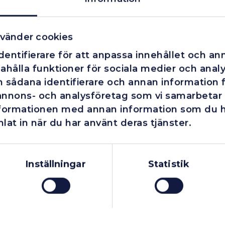
vänder cookies
entifierare för att anpassa innehållet och ann
ahålla funktioner för sociala medier och analys
 sådana identifierare och annan information fr
annons- och analysföretag som vi samarbetar
nformationen med annan information som du har
lat in när du har använt deras tjänster.
Företag
Exkl. moms
Privatperson
Inkl. moms
Inställningar
Statistik
Fåtal kvar i lager
I lager