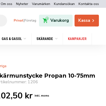
Om oss
Nyheter
Varumärken
Kundansökan
Kontakta oss
0
Varukorg
Kassa
|
Privat
Företag
GAS & GASOL
SKÄRANDE
KAMPANJER
riga
kärmunstycke Propan 10-75mm
rtikelnummer: 1206
202,50
kr
Inkl. moms