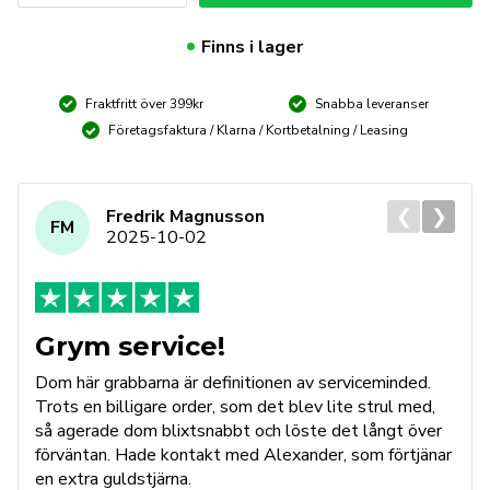
70mm.
Piezo
Finns i lager
mängd
Fraktfritt över 399kr
Snabba leveranser
Företagsfaktura / Klarna / Kortbetalning / Leasing
❮
❯
Fredrik Magnusson
FM
2025-10-02
Grym service!
Dom här grabbarna är definitionen av serviceminded.
Trots en billigare order, som det blev lite strul med,
så agerade dom blixtsnabbt och löste det långt över
förväntan. Hade kontakt med Alexander, som förtjänar
en extra guldstjärna.