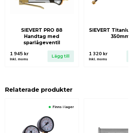
SIEVERT PRO 88
SIEVERT Titaniu
Handtag med
350mm.
sparlågeventil
1 945
kr
1 320
kr
Lägg till
L
Inkl. moms
Inkl. moms
Relaterade produkter
Finns i lager