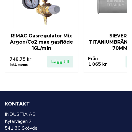
R!MAC Gasregulator Mix
SIEVERT
Argon/Co2 max gasflöde
TITANIUMBRÄNN
16L/min
70MM
Från
748,75
kr
Lägg till
L
1 065
kr
Inkl. moms
KONTAKT
INDUSTIA AB
Kylarvägen 7
541 30 Skövde