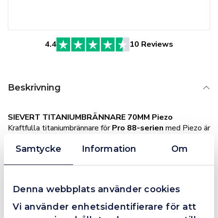
4.4
10 Reviews
Beskrivning
SIEVERT TITANIUMBRÄNNARE 70MM Piezo
Kraftfulla titaniumbrännare för
Pro 88-serien
med Piezo är
utvecklad för professionella användare inom entreprenad,
Samtycke
Information
Om
tak och anläggning. Med en imponerande effekt på
155
kW
levererar den en intensiv och koncentrerad kraftlåga
som klarar de mest krävande arbetsuppgifterna.
Denna webbplats använder cookies
Brännaren är tillverkad i slitstarkt
titanium
, vilket ger en
Vi använder enhetsidentifierare för att
optimal kombination av låg vikt och hög hållbarhet –