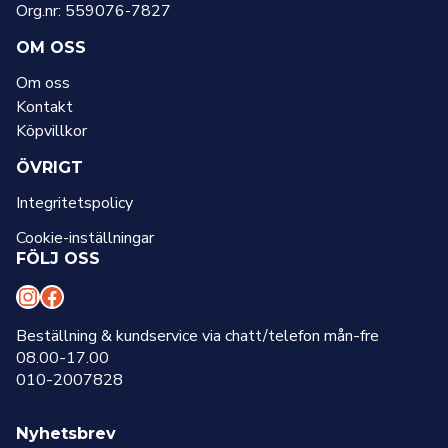
Org.nr: 559076-7827
OM OSS
Om oss
Kontakt
Köpvillkor
ÖVRIGT
Integritetspolicy
Cookie-inställningar
FÖLJ OSS
I
F
n
a
Beställning & kundservice via chatt/telefon mån-fre
08.00-17.00
s
c
010-2007828
t
e
a
b
Nyhetsbrev