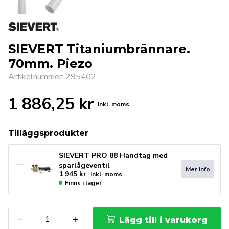
SIEVERT Titaniumbrännare.
70mm. Piezo
Artikelnummer: 295402
1 886,25
kr
Inkl. moms
Tilläggsprodukter
SIEVERT PRO 88 Handtag med
sparlågeventil
Mer info
1 945
kr
Inkl. moms
Finns i lager
SIEVERT
−
+
Lägg till i varukorg
Titaniumbrännare.