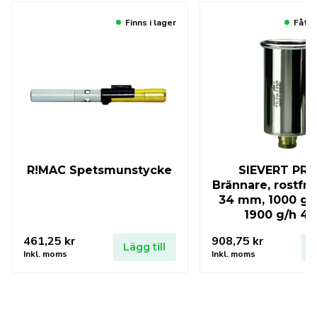
Finns i lager
Fåtal
R!MAC Spetsmunstycke
SIEVERT PRO
Brännare, rostfrit
34 mm, 1000 g/h
1900 g/h 4 
461,25
kr
908,75
kr
Lägg till
L
Inkl. moms
Inkl. moms