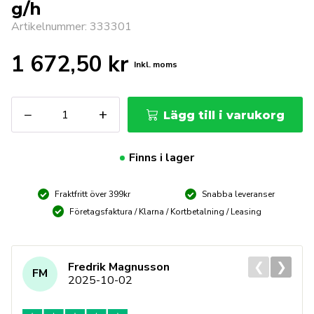
g/h
Artikelnummer: 333301
1 672,50
kr
Inkl. moms
SIEVERT
−
+
Lägg till i varukorg
PROMATIC
Spetslågebrännare,
Ø
Finns i lager
14
mm,
Fraktfritt över 399kr
Snabba leveranser
55
g/h
Företagsfaktura / Klarna / Kortbetalning / Leasing
mängd
❮
❯
Fredrik Magnusson
FM
2025-10-02