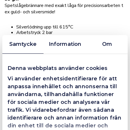
Spetslågebrännare med exakt låga för precisionsarbeten t
ex guld- och silversmide!
Silverlödning upp till 615°C
Arbetstryck 2 bar
Ø 14 mm, 55 g/h
Samtycke
Information
Om
Ytterligare Information
Denna webbplats använder cookies
Vi använder enhetsidentifierare för att
Kombinerar med
anpassa innehållet och annonserna till
användarna, tillhandahålla funktioner
för sociala medier och analysera vår
Finns i lager
trafik. Vi vidarebefordrar även sådana
identifierare och annan information från
din enhet till de sociala medier och