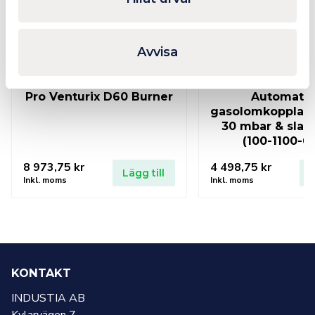
Avvisa
Pro Venturix D60 Burner
Automatis
gasolomkopplare
30 mbar & slan
(100-1100-0
8 973,75
kr
4 498,75
kr
Lägg till
L
Inkl. moms
Inkl. moms
KONTAKT
INDUSTIA AB