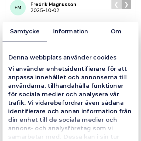
❮
❯
Fredrik Magnusson
FM
2025-10-02
Samtycke
Information
Om
Grym service!
Dom här grabbarna är definitionen av serviceminded.
Denna webbplats använder cookies
Trots en billigare order, som det blev lite strul med,
så agerade dom blixtsnabbt och löste det långt över
Vi använder enhetsidentifierare för att
förväntan. Hade kontakt med Alexander, som förtjänar
anpassa innehållet och annonserna till
en extra guldstjärna.
användarna, tillhandahålla funktioner
för sociala medier och analysera vår
trafik. Vi vidarebefordrar även sådana
identifierare och annan information från
4.4
10 Reviews
din enhet till de sociala medier och
annons- och analysföretag som vi
samarbetar med. Dessa kan i sin tur
Beskrivning