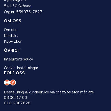
Kylarvägen 7
541 30 Skövde
Org.nr: 559076-7827
OM OSS
Om oss
Kontakt
Köpvillkor
ÖVRIGT
Integritetspolicy
Cookie-inställningar
FÖLJ OSS
I
F
n
a
Beställning & kundservice via chatt/telefon mån-fre
08.00-17.00
s
c
010-2007828
t
e