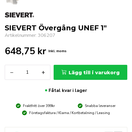
SIEVERT Övergång UNEF 1″
Artikelnummer: 306207
648,75
kr
Inkl. moms
SIEVERT
−
+
Lägg till i varukorg
Övergång
UNEF
1"
Fåtal kvar i lager
mängd
Fraktfritt över 399kr
Snabba leveranser
Företagsfaktura / Klarna / Kortbetalning / Leasing