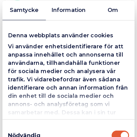
Samtycke
Information
Om
Grym service!
Denna webbplats använder cookies
Dom här grabbarna är definitionen av serviceminded.
Trots en billigare order, som det blev lite strul med,
Vi använder enhetsidentifierare för att
så agerade dom blixtsnabbt och löste det långt över
anpassa innehållet och annonserna till
förväntan. Hade kontakt med Alexander, som förtjänar
användarna, tillhandahålla funktioner
en extra guldstjärna.
för sociala medier och analysera vår
trafik. Vi vidarebefordrar även sådana
identifierare och annan information från
4.4
10 Reviews
din enhet till de sociala medier och
annons- och analysföretag som vi
samarbetar med. Dessa kan i sin tur
kombinera informationen med annan
Beskrivning
Samtyckesval
information som du har tillhandahållit
Nödvändig