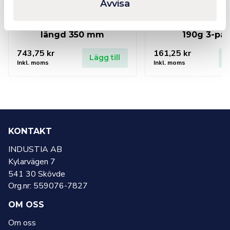
Avvisa
SIEVERT PRO 88 Böjt,
CFH Butangasbe
längd 350 mm
190g 3-pa
743,75
kr
161,25
kr
Lägg till
L
Inkl. moms
Inkl. moms
KONTAKT
INDUSTIA AB
Kylarvägen 7
541 30 Skövde
Org.nr: 559076-7827
OM OSS
Om oss