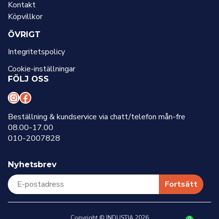
Kontakt
Köpvillkor
ÖVRIGT
Integritetspolicy
Cookie-inställningar
FÖLJ OSS
I
F
n
a
Beställning & kundservice via chatt/telefon mån-fre
08.00-17.00
s
c
010-2007828
t
e
a
b
Nyhetsbrev
g
o
r
o
Fortsätt
a
k
m
Copyright © INDUSTIA 2026