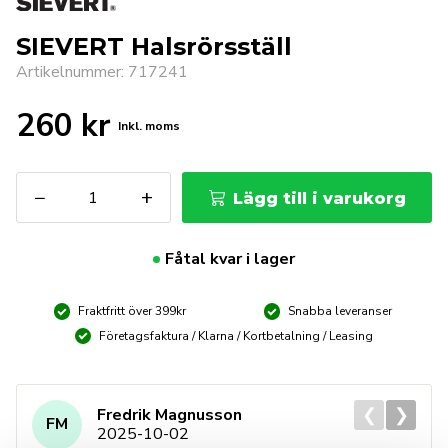
SIEVERT Halsrörsställ
Artikelnummer: 717241
260
kr
Inkl. moms
SIEVERT
−
+
Lägg till i varukorg
Halsrörsställ
mängd
Fåtal kvar i lager
Fraktfritt över 399kr
Snabba leveranser
Företagsfaktura / Klarna / Kortbetalning / Leasing
❮
❯
Fredrik Magnusson
FM
2025-10-02