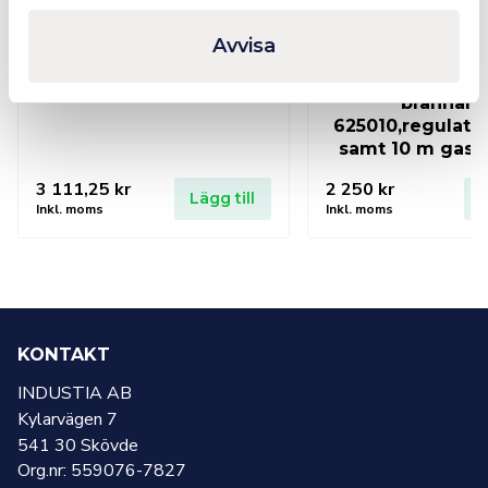
Avvisa
CFH Lödkolv gasdriven
SIEVERT Bränn
inkl gastub
komplett inneh
brännare
625010,regulator
samt 10 m gasol
3 111,25
kr
2 250
kr
Lägg till
L
Inkl. moms
Inkl. moms
KONTAKT
INDUSTIA AB
Kylarvägen 7
541 30 Skövde
Org.nr: 559076-7827