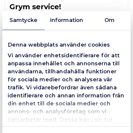
Grym service!
Dom här grabbarna är definitionen av serviceminded.
Samtycke
Information
Om
Trots en billigare order, som det blev lite strul med,
så agerade dom blixtsnabbt och löste det långt över
förväntan. Hade kontakt med Alexander, som förtjänar
en extra guldstjärna.
Denna webbplats använder cookies
Vi använder enhetsidentifierare för att
anpassa innehållet och annonserna till
användarna, tillhandahålla funktioner
4.4
10 Reviews
för sociala medier och analysera vår
trafik. Vi vidarebefordrar även sådana
identifierare och annan information från
Beskrivning
din enhet till de sociala medier och
annons- och analysföretag som vi
SIEVERT Cyklonbrännare, Ø 19 mm, 250 g/h
samarbetar med. Dessa kan i sin tur
kombinera informationen med annan