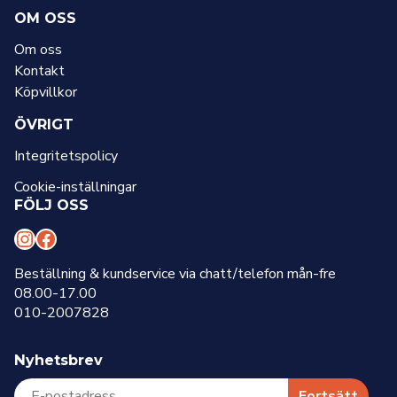
OM OSS
Om oss
Kontakt
Köpvillkor
ÖVRIGT
Integritetspolicy
Cookie-inställningar
FÖLJ OSS
I
F
n
a
Beställning & kundservice via chatt/telefon mån-fre
08.00-17.00
s
c
010-2007828
t
e
a
b
Nyhetsbrev
g
o
Fortsätt