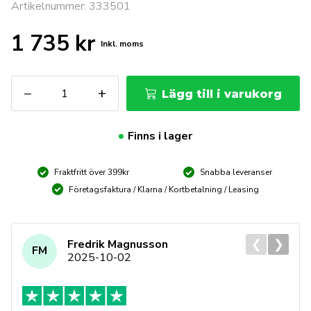
Artikelnummer: 333501
1 735
kr
Inkl. moms
SIEVERT
−
+
Lägg till i varukorg
Promatic
Cyklonbrännare
ø19mm
Finns i lager
mängd
Fraktfritt över 399kr
Snabba leveranser
Företagsfaktura / Klarna / Kortbetalning / Leasing
❮
❯
Fredrik Magnusson
FM
2025-10-02