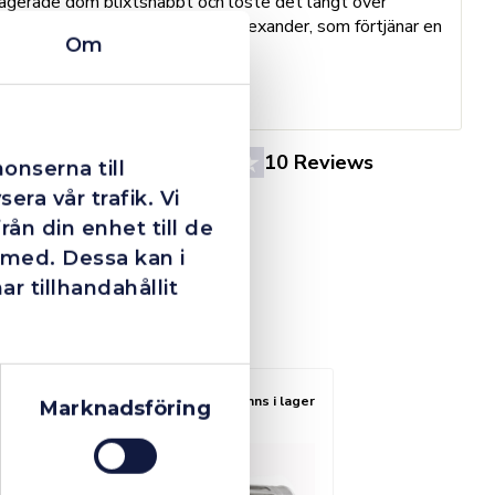
agerade dom blixtsnabbt och löste det långt över
h
förväntan. Hade kontakt med Alexander, som förtjänar en
o
Om
extra guldstjärna.
e
St
4.4
10 Reviews
onserna till
era vår trafik. Vi
ån din enhet till de
 med. Dessa kan i
 tillhandahållit
Finns i lager
Marknadsföring