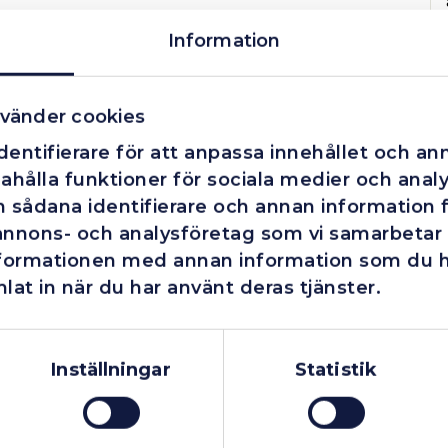
Information
vänder cookies
entifierare för att anpassa innehållet och ann
ahålla funktioner för sociala medier och analys
 sådana identifierare och annan information fr
annons- och analysföretag som vi samarbetar
nformationen med annan information som du har
lat in när du har använt deras tjänster.
Företag
Exkl. moms
Privatperson
Inkl. moms
Finns i lager
Finns i lager
Inställningar
Statistik