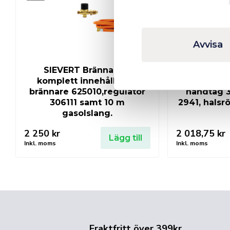
Avvisa
SIEVERT Brännarset
SIEVERT PR
komplett innehållande
Inkluder
brännare 625010,regulator
handtag 3
306111 samt 10 m
2941, halsrö
gasolslang.
2 250
kr
2 018,75
kr
Lägg till
Inkl. moms
Inkl. moms
Fraktfritt över 399kr