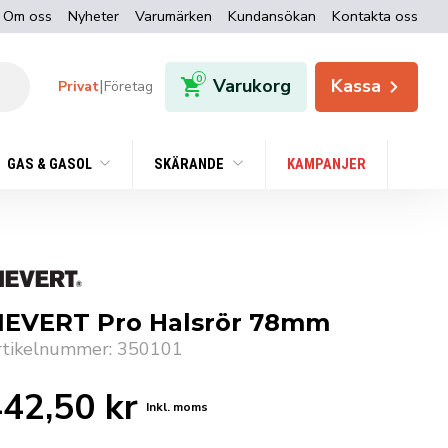
Om oss
Nyheter
Varumärken
Kundansökan
Kontakta oss
0
Varukorg
Kassa
|
Privat
Företag
GAS & GASOL
SKÄRANDE
KAMPANJER
IEVERT Pro Halsrör 78mm
rtikelnummer: 350101
442,50
kr
Inkl. moms