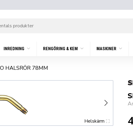
INREDNING
RENGÖRING & KEM
MASKINER
RO HALSRÖR 78MM
S
A
Helskärm