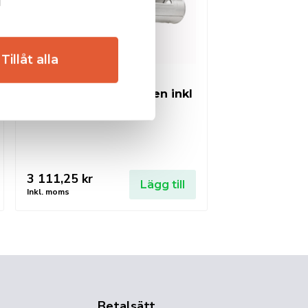
Tillåt alla
CFH Lödkolv gasdriven inkl
gastub
3 111,25
kr
Lägg till
Inkl. moms
Betalsätt