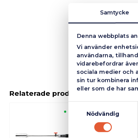
Samtycke
Denna webbplats an
Vi använder enhetsid
användarna, tillhand
vidarebefordrar även
sociala medier och 
sin tur kombinera i
eller som de har sam
Relaterade produkter
Samtyckesval
Finns i lager
Nödvändig