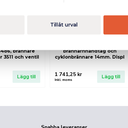
Tillåt urval
O 86 Brännarset
SIEVERT PowerJet set för
ar 2 m slang,
gasolflaska 2000. Inkluderar
486, brännare
brännarhhandtag och
r 3511 och ventil
cyklonbrännare 14mm. Displ
1 741,25
kr
Lägg till
Lägg till
Inkl. moms
Snabba leveranser