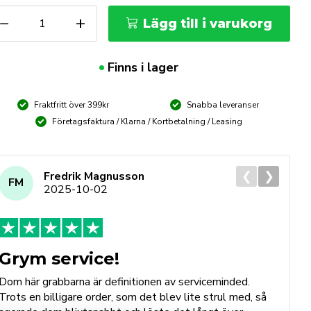
IEVERT
−
+
Lägg till i varukorg
o
lsrör
8mm
Finns i lager
ängd
Fraktfritt över 399kr
Snabba leveranser
Företagsfaktura / Klarna / Kortbetalning / Leasing
❮
❯
Fredrik Magnusson
FM
2025-10-02
Grym service!
Dom här grabbarna är definitionen av serviceminded.
Trots en billigare order, som det blev lite strul med, så
B