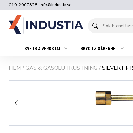
010-2007828
info@industia.se
Sök
bland
tusentals
produkter
SVETS & VERKSTAD
SKYDD & SÄKERHET
HEM
/
GAS & GASOLUTRUSTNING
/
SIEVERT P