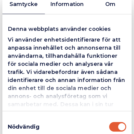
Samtycke
Information
Om
Grym service!
Dom här grabbarna är definitionen av serviceminded.
Trots en billigare order, som det blev lite strul med,
Denna webbplats använder cookies
så agerade dom blixtsnabbt och löste det långt över
Vi använder enhetsidentifierare för att
förväntan. Hade kontakt med Alexander, som förtjänar
en extra guldstjärna.
anpassa innehållet och annonserna till
användarna, tillhandahålla funktioner
för sociala medier och analysera vår
trafik. Vi vidarebefordrar även sådana
4.4
10 Reviews
identifierare och annan information från
din enhet till de sociala medier och
annons- och analysföretag som vi
Beskrivning
samarbetar med. Dessa kan i sin tur
kombinera informationen med annan
Samtyckesval
information som du har tillhandahållit
Scratchborste rostfritt stål
Nödvändig
Scratch-borste med ergohandtag.
eller som de har samlat in när du har
Företag
Exkl. moms