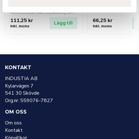
Mässing & Rf
stål
Mini-borstset med förpackning om 6 st olika borstar.
111,25
kr
66,25
kr
Lägg till
L
Inkl. moms
Inkl. moms
KONTAKT
INDUSTIA AB
Kylarvägen 7
541 30 Skövde
Org.nr: 559076-7827
OM OSS
Om oss
Kontakt
Köpvillkor