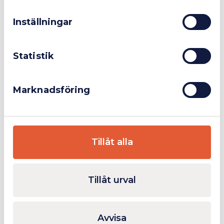
Stål
använt deras tjänster.
Inställningar
Privatperson
Inkl. moms
Ytterligare Information
Statistik
Relaterade produkter
Marknadsföring
Finns i lager
Tillåt alla
Tillåt urval
Miniborstar 6st Nylon,
Scratchborste ro
Avvisa