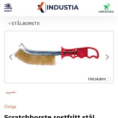
0
MENY
VARUKORG
STÅLBORSTE
Helskärm
Övriga
Scratchborste rostfritt stål