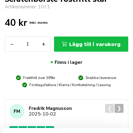
Artikelnummer: 1071
40
kr
Inkl. moms
Scratchborste
−
+
Lägg till i varukorg
rostfritt
stål
mängd
Finns i lager
Fraktfritt över 399kr
Snabba leveranser
Företagsfaktura / Klarna / Kortbetalning / Leasing
❮
❯
Fredrik Magnusson
FM
2025-10-02