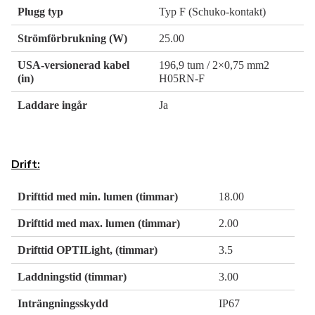
Plugg typ
Typ F (Schuko-kontakt)
Strömförbrukning (W)
25.00
USA-versionerad kabel
196,9 tum / 2×0,75 mm2
(in)
H05RN-F
Laddare ingår
Ja
Drift:
Drifttid med min. lumen (timmar)
18.00
Drifttid med max. lumen (timmar)
2.00
Drifttid OPTILight, (timmar)
3.5
Laddningstid (timmar)
3.00
Inträngningsskydd
IP67