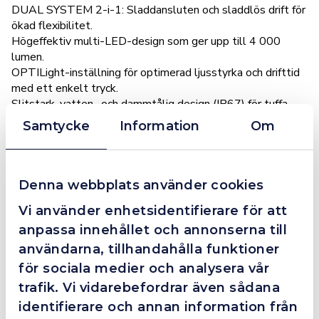
DUAL SYSTEM 2-i-1: Sladdansluten och sladdlös drift för
ökad flexibilitet.
Högeffektiv multi-LED-design som ger upp till 4 000
lumen.
OPTILight-inställning för optimerad ljusstyrka och drifttid
med ett enkelt tryck.
Slitstark, vatten- och dammtålig design (IP67) för tuffa
arbetsförhållanden.
Samtycke
Information
Om
Rough Service-certifierad.
44 % återvunnet material.
5 års förlängd garanti.
Reservdelar finns tillgängliga.
Denna webbplats använder cookies
Tillbehör – kompatibel med en mängd olika tillbehör för
Vi använder enhetsidentifierare för att
att förbättra funktionaliteten.
anpassa innehållet och annonserna till
användarna, tillhandahålla funktioner
SCANGRIP FÖR LIVET.
En banbrytande strategi som fokuserar på att återuppfinna
för sociala medier och analysera vår
designen och funktionaliteten hos LED-arbetslampor och
trafik. Vi vidarebefordrar även sådana
optimera energieffektiviteten till det yttersta. Med fokus
identifierare och annan information från
på hållbarhet omprövas traditionella standarder och