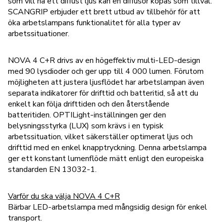
som vill ha ett diffust ljus kan en diffusor köpas som tillval.
SCANGRIP erbjuder ett brett utbud av tillbehör för att
öka arbetslampans funktionalitet för alla typer av
arbetssituationer.
NOVA 4 C+R drivs av en högeffektiv multi-LED-design
med 90 lysdioder och ger upp till 4 000 lumen. Förutom
möjligheten att justera ljusflödet har arbetslampan även
separata indikatorer för drifttid och batteritid, så att du
enkelt kan följa drifttiden och den återstående
batteritiden. OPTILight-inställningen ger den
belysningsstyrka (LUX) som krävs i en typisk
arbetssituation, vilket säkerställer optimerat ljus och
drifttid med en enkel knapptryckning. Denna arbetslampa
ger ett konstant lumenflöde mätt enligt den europeiska
standarden EN 13032-1.
Varför du ska välja NOVA 4 C+R
Bärbar LED-arbetslampa med mångsidig design för enkel
transport.