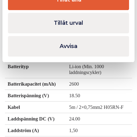
ljuseffekt
Strålvinkel Huvud
110°
Tillåt urval
Elektrisk spec:
Avvisa
Strömkälla
Kabel & Laddningsbar
Batterityp
Li-ion (Min. 1000
laddningscykler)
Batterikapacitet (mAh)
2600
Batterispänning (V)
18.50
Kabel
5m / 2×0,75mm2 H05RN-F
Laddspänning DC (V)
24.00
Laddström (A)
1,50