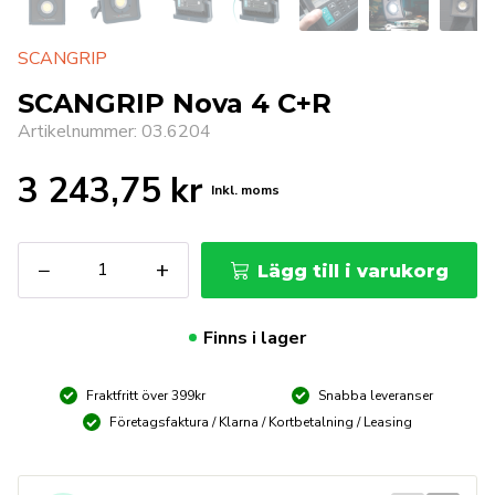
SCANGRIP
SCANGRIP Nova 4 C+R
Artikelnummer: 03.6204
3 243,75
kr
Inkl. moms
SCANGRIP
−
+
Lägg till i varukorg
Nova
4
C+R
Finns i lager
mängd
Fraktfritt över 399kr
Snabba leveranser
Företagsfaktura / Klarna / Kortbetalning / Leasing