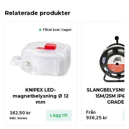
Relaterade produkter
Fåtal kvar i lager
KNIPEX LED-
SLANGBELYSNIN
magnetbelysning Ø 12
15M/25M IP67
mm
GRADER
Från
162,50
kr
Lägg till
L
936,25
kr
Inkl. moms