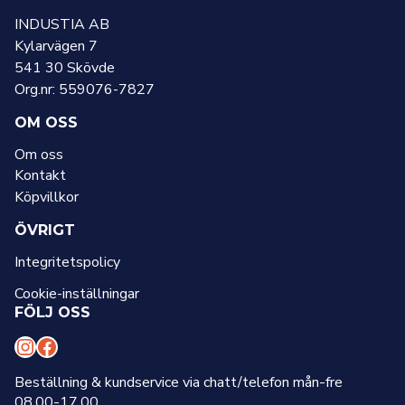
INDUSTIA AB
Kylarvägen 7
541 30 Skövde
Org.nr: 559076-7827
OM OSS
Om oss
Kontakt
Köpvillkor
ÖVRIGT
Integritetspolicy
Cookie-inställningar
FÖLJ OSS
I
F
n
a
Beställning & kundservice via chatt/telefon mån-fre
08.00-17.00