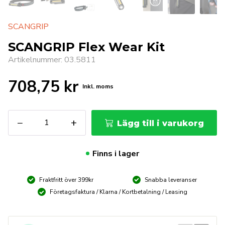
SCANGRIP
SCANGRIP Flex Wear Kit
Artikelnummer: 03.5811
708,75
kr
Inkl. moms
SCANGRIP
−
+
Lägg till i varukorg
Flex
Wear
Kit
Finns i lager
mängd
Fraktfritt över 399kr
Snabba leveranser
Företagsfaktura / Klarna / Kortbetalning / Leasing