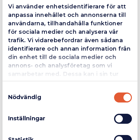
arbetsområde.
Vi använder enhetsidentifierare för att
anpassa innehållet och annonserna till
Huvudljus:
användarna, tillhandahålla funktioner
för sociala medier och analysera vår
Ljusflöde, Max (lumen)
150
trafik. Vi vidarebefordrar även sådana
Ljusflöde, min (lumen)
75
identifierare och annan information från
Belysningsstyrka, Max (Lux@0,5m)
200
din enhet till de sociala medier och
annons- och analysföretag som vi
Belysningsstyrka, min (Lux@0,5m)
100
samarbetar med. Dessa kan i sin tur
Belysningsstyrka avstånd (meter)
45.00
kombinera informationen med annan
Samtyckesval
information som du har tillhandahållit
LED-prestanda (lm/w)
160
Nödvändig
eller som de har samlat in när du har
CCT (Kelvin)
6000
Företag
Exkl. moms
använt deras tjänster.
CRI
Ra > 80
Inställningar
Privatperson
Inkl. moms
Justerbar ljuseffekt
2 steg
Strålvinkel Huvud
110°
Statistik