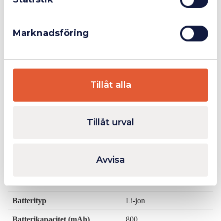
Marknadsföring
Sekundärt ljus:
Ljusflöde, Max (lumen)
100
Belysningsstyrka, Max (Lux)
2200
Tillåt alla
Strålvinkel (°)
15
CRI
Ra > 70
Tillåt urval
Elektrisk spec:
Avvisa
Strömkälla
Uppladdningsbart batteri
Batterityp
Li-jon
Batterikapacitet (mAh)
800