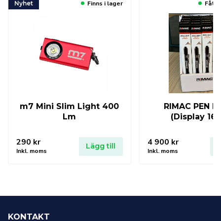
Nyhet
Finns i lager
Fåtal
m7 Mini Slim Light 400
RIMAC PEN L
Lm
(Display 16 
290
kr
4 900
kr
Lägg till
L
Inkl. moms
Inkl. moms
KONTAKT