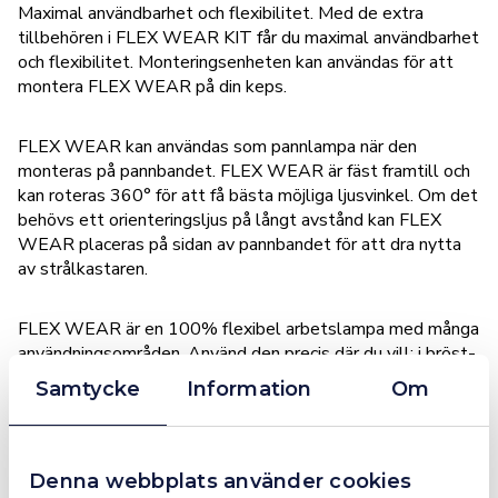
Maximal användbarhet och flexibilitet. Med de extra
tillbehören i FLEX WEAR KIT får du maximal användbarhet
och flexibilitet. Monteringsenheten kan användas för att
montera FLEX WEAR på din keps.
FLEX WEAR kan användas som pannlampa när den
monteras på pannbandet. FLEX WEAR är fäst framtill och
kan roteras 360° för att få bästa möjliga ljusvinkel. Om det
behövs ett orienteringsljus på långt avstånd kan FLEX
WEAR placeras på sidan av pannbandet för att dra nytta
av strålkastaren.
FLEX WEAR är en 100% flexibel arbetslampa med många
användningsområden. Använd den precis där du vill: i bröst-
eller byxfickan med det inbyggda clipset, på kepsen med
Samtycke
Information
Om
den speciella monteringsanordningen eller som pannlampa
monterad på pannbandet. FLEX WEAR kan också
användas som en ficklampa för inspektion eller placeras
och fixeras med den inbyggda magneten för att belysa ditt
Denna webbplats använder cookies