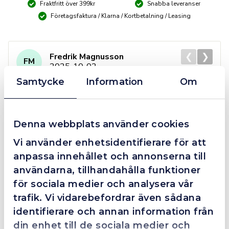
Fraktfritt över 399kr
Snabba leveranser
Företagsfaktura / Klarna / Kortbetalning / Leasing
❮
❯
Fredrik Magnusson
FM
2025-10-02
Samtycke
Information
Om
Grym service!
Denna webbplats använder cookies
Dom här grabbarna är definitionen av serviceminded.
Vi använder enhetsidentifierare för att
Trots en billigare order, som det blev lite strul med,
anpassa innehållet och annonserna till
så agerade dom blixtsnabbt och löste det långt över
förväntan. Hade kontakt med Alexander, som förtjänar
användarna, tillhandahålla funktioner
en extra guldstjärna.
för sociala medier och analysera vår
trafik. Vi vidarebefordrar även sådana
identifierare och annan information från
din enhet till de sociala medier och