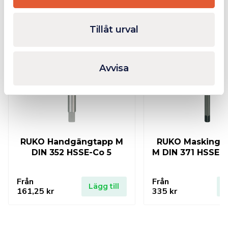
Relaterade produkter
Tillåt urval
I lager
Avvisa
RUKO Handgängtapp M
RUKO Maskingä
DIN 352 HSSE-Co 5
M DIN 371 HSSE-
Från
Från
Lägg till
L
161,25
kr
335
kr