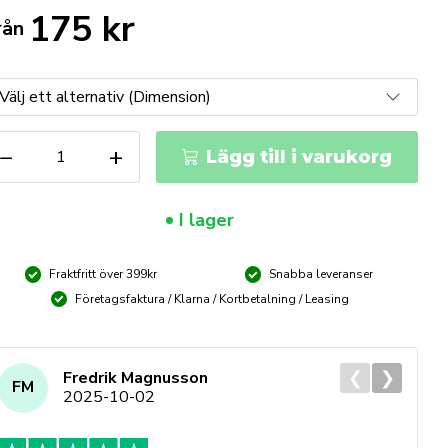
175
kr
rån
UKO
−
+
Lägg till i varukorg
SS-
o8
lsågar
I lager
-
10
m
Fraktfritt över 399kr
Snabba leveranser
ängd
Företagsfaktura / Klarna / Kortbetalning / Leasing
❮
❯
Fredrik Magnusson
FM
2025-10-02