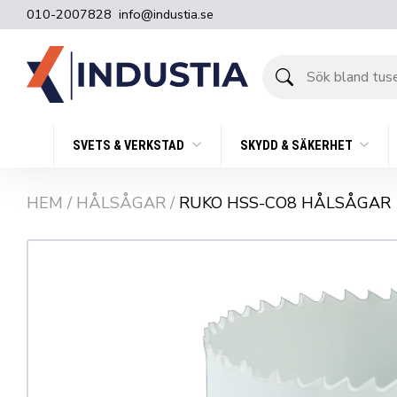
010-2007828
info@industia.se
Sök
bland
tusentals
produkter
SVETS & VERKSTAD
SKYDD & SÄKERHET
HEM
/
HÅLSÅGAR
/
RUKO HSS-CO8 HÅLSÅGAR 