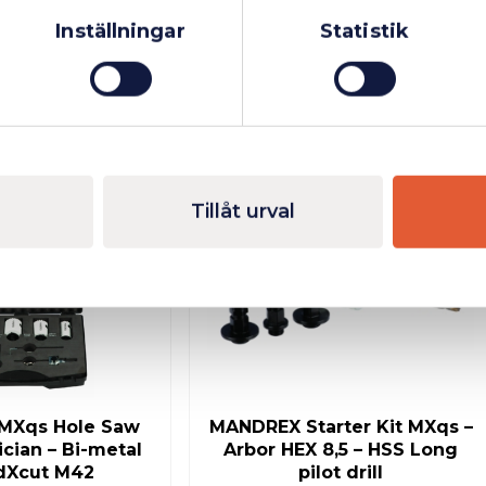
Privatperson
Inkl. moms
Inställningar
Statistik
Finns i lager
Finns i lager
Tillåt urval
MXqs Hole Saw
MANDREX Starter Kit MXqs –
rician – Bi-metal
Arbor HEX 8,5 – HSS Long
dXcut M42
pilot drill