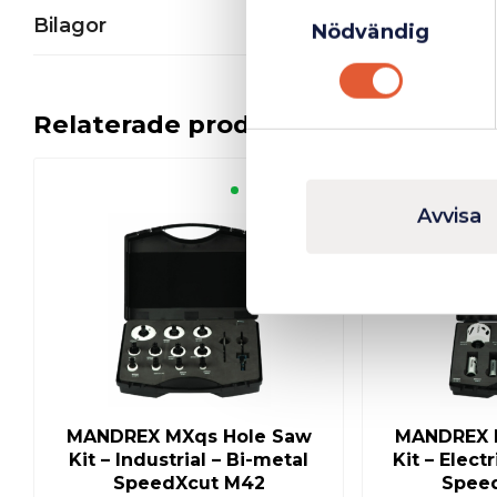
Samtyckesval
Bilagor
Nödvändig
Relaterade produkter
Finns i lager
Avvisa
MANDREX MXqs Hole Saw
MANDREX 
Kit – Industrial – Bi-metal
Kit – Elect
SpeedXcut M42
Spee