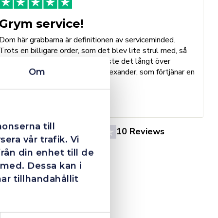
Grym service!
Dom här grabbarna är definitionen av serviceminded.
Trots en billigare order, som det blev lite strul med, så
B
agerade dom blixtsnabbt och löste det långt över
h
Om
förväntan. Hade kontakt med Alexander, som förtjänar en
o
extra guldstjärna.
e
St
onserna till
4.4
10 Reviews
era vår trafik. Vi
ån din enhet till de
 med. Dessa kan i
 tillhandahållit