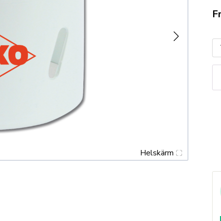
F
R
H
C
Hå
14
2
m
m
Helskärm