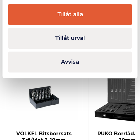
Ytterligare Information
Tillåt alla
Bilagor
Tillåt urval
Relaterade produkter
Avvisa
Finns i lager
VÖLKEL Bitsborrsats
RUKO Borrlåda 