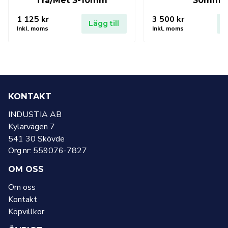
Trä/Met 3-10mm
30mm
1 125
kr
3 500
kr
Lägg till
L
Inkl. moms
Inkl. moms
KONTAKT
INDUSTIA AB
Kylarvägen 7
541 30 Skövde
Org.nr: 559076-7827
OM OSS
Om oss
Kontakt
Köpvillkor