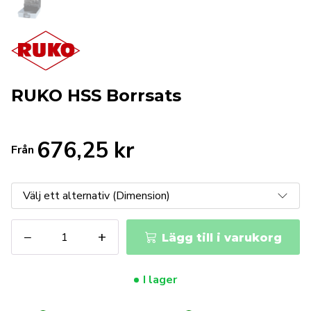
RUKO HSS Borrsats
676,25
kr
Från
RUKO
−
+
Lägg till i varukorg
HSS
Borrsats
mängd
I lager