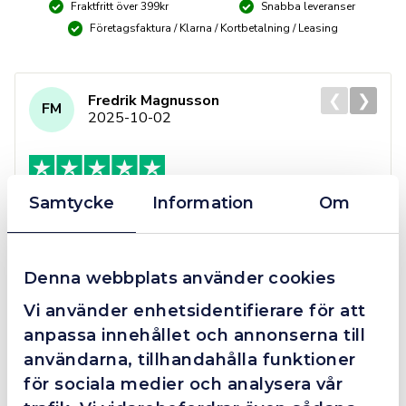
Fraktfritt över 399kr
Snabba leveranser
Företagsfaktura / Klarna / Kortbetalning / Leasing
❮
❯
Fredrik Magnusson
FM
2025-10-02
Samtycke
Information
Om
Grym service!
Dom här grabbarna är definitionen av serviceminded.
Trots en billigare order, som det blev lite strul med,
så agerade dom blixtsnabbt och löste det långt över
Denna webbplats använder cookies
förväntan. Hade kontakt med Alexander, som förtjänar
Vi använder enhetsidentifierare för att
en extra guldstjärna.
anpassa innehållet och annonserna till
användarna, tillhandahålla funktioner
för sociala medier och analysera vår