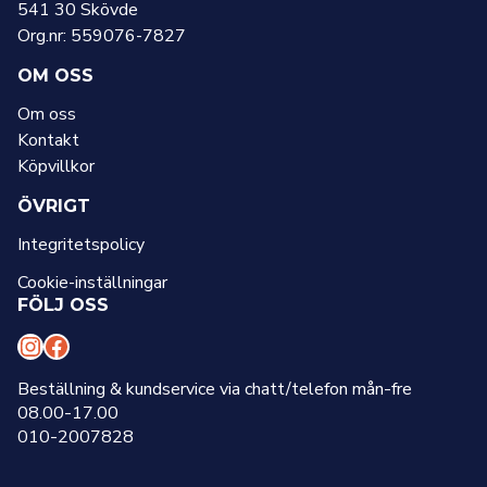
541 30 Skövde
Org.nr: 559076-7827
OM OSS
Om oss
Kontakt
Köpvillkor
ÖVRIGT
Integritetspolicy
Cookie-inställningar
FÖLJ OSS
I
F
n
a
Beställning & kundservice via chatt/telefon mån-fre
08.00-17.00
s
c
010-2007828
t
e
a
b