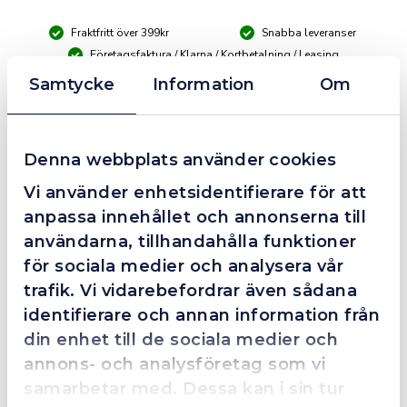
F
Fraktfritt över 399kr
Snabba leveranser
ALU
mängd
Företagsfaktura / Klarna / Kortbetalning / Leasing
Samtycke
Information
Om
❮
❯
Fredrik Magnusson
FM
2025-10-02
Denna webbplats använder cookies
Vi använder enhetsidentifierare för att
anpassa innehållet och annonserna till
Grym service!
användarna, tillhandahålla funktioner
Dom här grabbarna är definitionen av serviceminded.
för sociala medier och analysera vår
Trots en billigare order, som det blev lite strul med,
trafik. Vi vidarebefordrar även sådana
så agerade dom blixtsnabbt och löste det långt över
identifierare och annan information från
förväntan. Hade kontakt med Alexander, som förtjänar
din enhet till de sociala medier och
en extra guldstjärna.
annons- och analysföretag som vi
samarbetar med. Dessa kan i sin tur