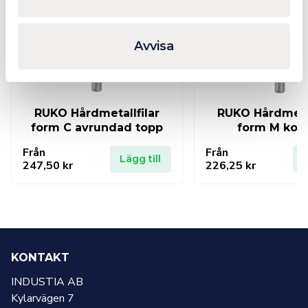
Avvisa
RUKO Hårdmetallfilar
RUKO Hårdmetal
form C avrundad topp
form M kon
Från
Från
Lägg till
L
247,50
kr
226,25
kr
KONTAKT
INDUSTIA AB
Kylarvägen 7