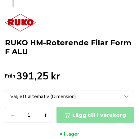
RUKO HM-Roterende Filar Form
F ALU
391,25
kr
Från
RUKO
−
+
Lägg till i varukorg
HM-
Roterende
Filar
I lager
Form