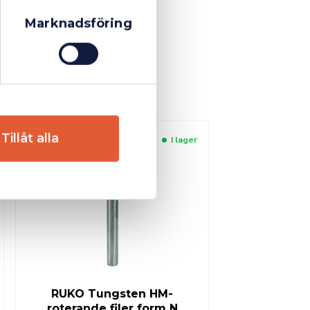
Marknadsföring
Tillåt alla
I lager
RUKO Tungsten HM-
roterande filer form N