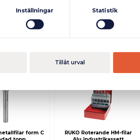
Privatperson
Inkl. moms
Inställningar
Statistik
Tillåt urval
I lager
Fåtal kvar i lager
tallfilar form C
RUKO Roterande HM-filar
ndad topp
Alu industrikassett