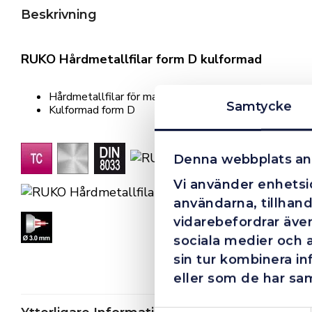
Beskrivning
RUKO Hårdmetallfilar form D kulformad
Hårdmetallfilar för maskinbruk
Samtycke
Kulformad form D
Denna webbplats an
Vi använder enhetsid
användarna, tillhand
vidarebefordrar även
sociala medier och 
sin tur kombinera i
eller som de har sam