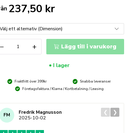
237,50
kr
rån
UKO
−
+
Lägg till i varukorg
rdmetallfilar
orm
I lager
lformad
ängd
Fraktfritt över 399kr
Snabba leveranser
Företagsfaktura / Klarna / Kortbetalning / Leasing
❮
❯
Fredrik Magnusson
FM
2025-10-02