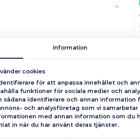
Information
vänder cookies
entifierare för att anpassa innehållet och ann
ahålla funktioner för sociala medier och analys
 sådana identifierare och annan information fr
annons- och analysföretag som vi samarbetar
nformationen med annan information som du har
lat in när du har använt deras tjänster.
Företag
Exkl. moms