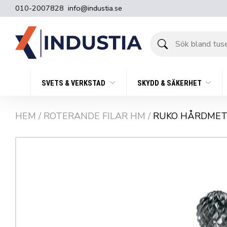
010-2007828
info@industia.se
Sök
bland
tusentals
produkter
SVETS & VERKSTAD
SKYDD & SÄKERHET
HEM
/
ROTERANDE FILAR HM
/
RUKO HÅRDMET