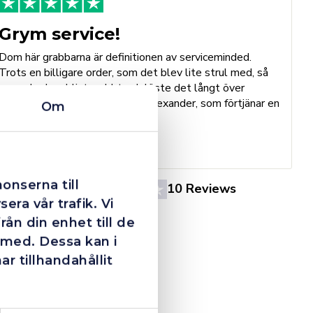
Grym service!
Dom här grabbarna är definitionen av serviceminded.
Trots en billigare order, som det blev lite strul med, så
B
agerade dom blixtsnabbt och löste det långt över
h
förväntan. Hade kontakt med Alexander, som förtjänar en
Om
o
extra guldstjärna.
e
St
onserna till
4.4
10 Reviews
era vår trafik. Vi
ån din enhet till de
 med. Dessa kan i
 tillhandahållit