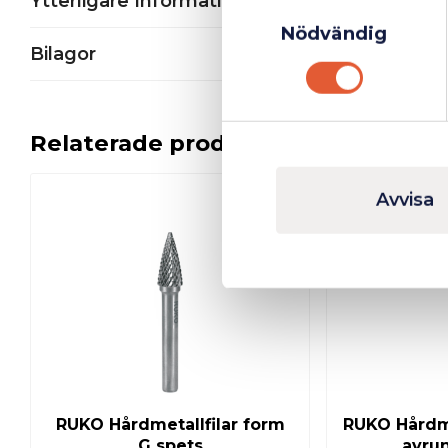
Ytterligare Information
Samtyckesval
Nödvändig
Bilagor
Relaterade produkter
Avvisa
I lager
RUKO Hårdmetallfilar form
RUKO Hårdme
G spets
avru