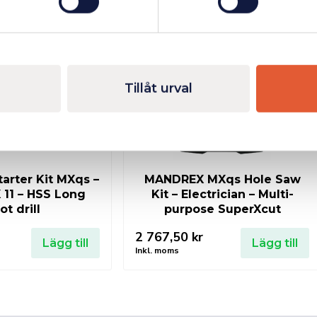
Finns i lager
Fåtal kvar i lager
Tillåt urval
rter Kit MXqs –
MANDREX MXqs Hole Saw
 11 – HSS Long
Kit – Electrician – Multi-
lot drill
purpose SuperXcut
2 767,50
kr
Lägg till
Lägg till
Inkl. moms