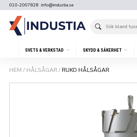
010-2007828
info@industia.se
Sök
bland
tusentals
produkter
SVETS & VERKSTAD
SKYDD & SÄKERHET
HEM
/
HÅLSÅGAR
/
RUKO HÅLSÅGAR