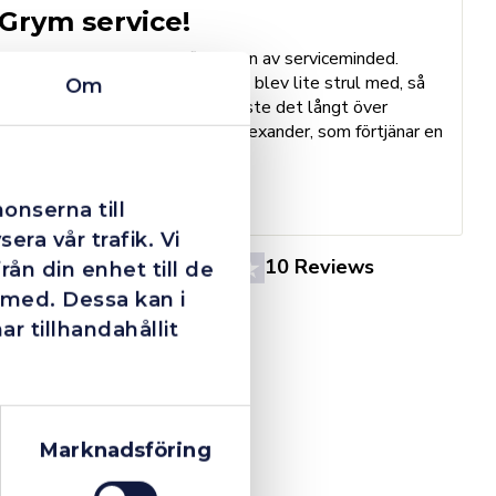
Grym service!
Dom här grabbarna är definitionen av serviceminded.
Trots en billigare order, som det blev lite strul med, så
Om
B
agerade dom blixtsnabbt och löste det långt över
h
förväntan. Hade kontakt med Alexander, som förtjänar en
o
extra guldstjärna.
e
St
onserna till
era vår trafik. Vi
4.4
10 Reviews
ån din enhet till de
 med. Dessa kan i
 tillhandahållit
Marknadsföring