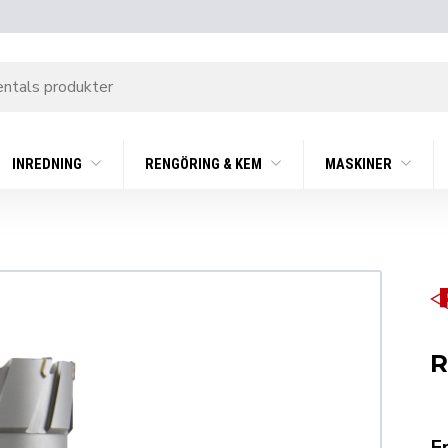
INREDNING
RENGÖRING & KEM
MASKINER
R
F