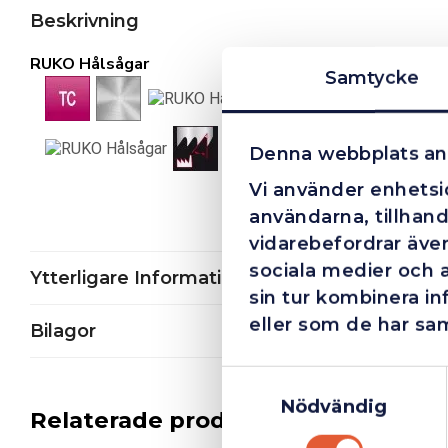
Beskrivning
RUKO Hålsågar
Samtycke
Denna webbplats an
Vi använder enhetsid
användarna, tillhand
vidarebefordrar även
sociala medier och 
Ytterligare Information
sin tur kombinera i
eller som de har sam
Bilagor
Samtyckesval
Nödvändig
Relaterade produkter