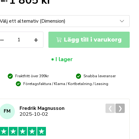
1 805
kr
UKO
−
+
Lägg till i varukorg
lsågar
ängd
I lager
Fraktfritt över 399kr
Snabba leveranser
Företagsfaktura / Klarna / Kortbetalning / Leasing
❮
❯
Fredrik Magnusson
FM
2025-10-02