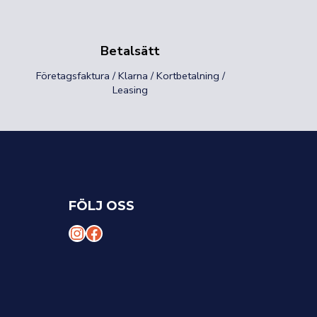
Betalsätt
Företagsfaktura / Klarna / Kortbetalning /
Leasing
FÖLJ OSS
I
F
n
a
s
c
t
e