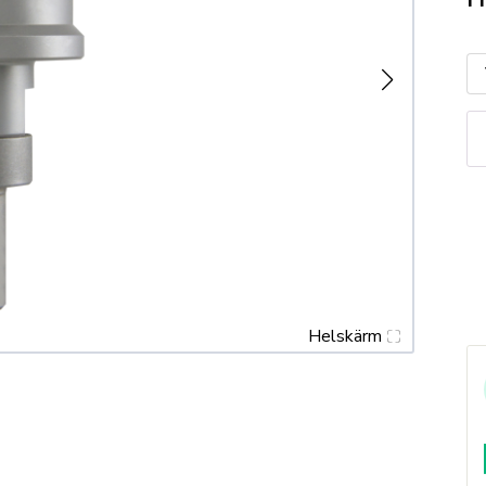
R
Hå
m
Helskärm