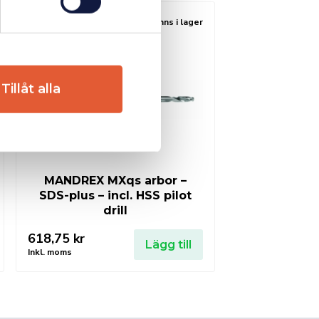
Finns i lager
Tillåt alla
MANDREX MXqs arbor –
SDS-plus – incl. HSS pilot
drill
618,75
kr
Lägg till
Inkl. moms