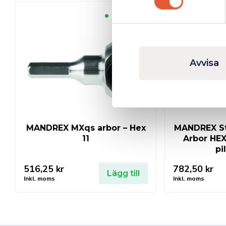
Finns i lager
Avvisa
MANDREX MXqs arbor – Hex
MANDREX Sta
11
Arbor HEX
pi
516,25
kr
782,50
kr
Lägg till
Inkl. moms
Inkl. moms