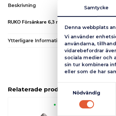
Beskrivning
Samtycke
RUKO Försänkare 6,3 mm TiN
Denna webbplats an
Vi använder enhetsid
Ytterligare Information
användarna, tillhand
vidarebefordrar även
sociala medier och 
sin tur kombinera i
eller som de har sam
Samtyckesval
Relaterade produkter
Nödvändig
Finns i lager