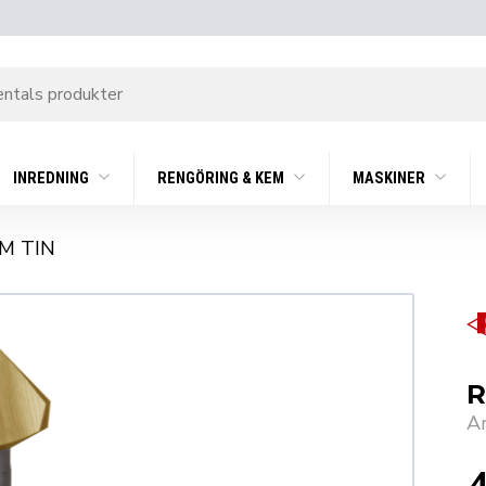
INREDNING
RENGÖRING & KEM
MASKINER
M TIN
R
A