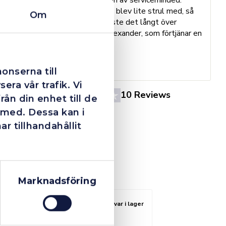
Trots en billigare order, som det blev lite strul med, så
B
Om
agerade dom blixtsnabbt och löste det långt över
h
förväntan. Hade kontakt med Alexander, som förtjänar en
o
extra guldstjärna.
e
St
onserna till
era vår trafik. Vi
4.4
10 Reviews
ån din enhet till de
 med. Dessa kan i
 tillhandahållit
Marknadsföring
Fåtal kvar i lager