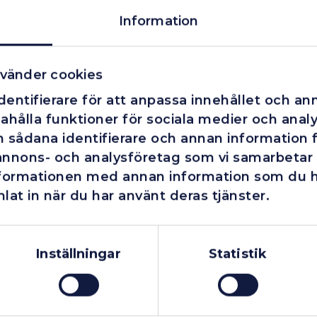
Information
vänder cookies
entifierare för att anpassa innehållet och ann
ahålla funktioner för sociala medier och analys
 sådana identifierare och annan information fr
annons- och analysföretag som vi samarbetar
nformationen med annan information som du har
lat in när du har använt deras tjänster.
Företag
Exkl. moms
Privatperson
Inkl. moms
Inställningar
Statistik
Finns i lager
Fåtal kvar i lager