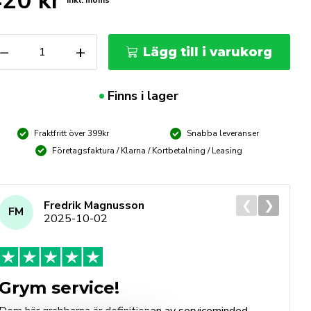
420
kr
Inkl. moms
UKO
−
+
Lägg till i varukorg
rsänkare
3
m
Finns i lager
iN
ängd
Fraktfritt över 399kr
Snabba leveranser
Företagsfaktura / Klarna / Kortbetalning / Leasing
❮
❯
Fredrik Magnusson
FM
2025-10-02
Grym service!
Dom här grabbarna är definitionen av serviceminded.