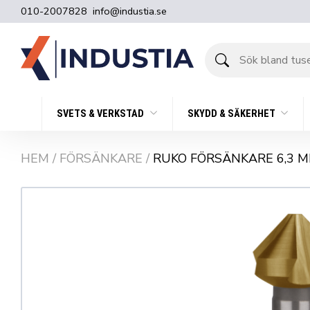
010-2007828
info@industia.se
Sök
bland
tusentals
produkter
SVETS & VERKSTAD
SKYDD & SÄKERHET
HEM
/
FÖRSÄNKARE
/
RUKO FÖRSÄNKARE 6,3 M