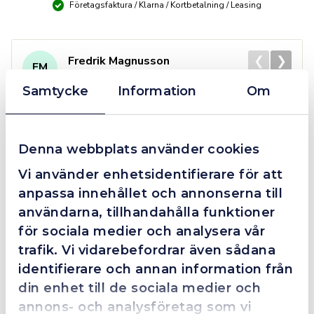
Företagsfaktura / Klarna / Kortbetalning / Leasing
❮
❯
Fredrik Magnusson
FM
2025-10-02
Samtycke
Information
Om
Grym service!
Denna webbplats använder cookies
Dom här grabbarna är definitionen av serviceminded.
Vi använder enhetsidentifierare för att
Trots en billigare order, som det blev lite strul med,
anpassa innehållet och annonserna till
så agerade dom blixtsnabbt och löste det långt över
användarna, tillhandahålla funktioner
förväntan. Hade kontakt med Alexander, som förtjänar
en extra guldstjärna.
för sociala medier och analysera vår
trafik. Vi vidarebefordrar även sådana
identifierare och annan information från
din enhet till de sociala medier och
4.4
10 Reviews
annons- och analysföretag som vi