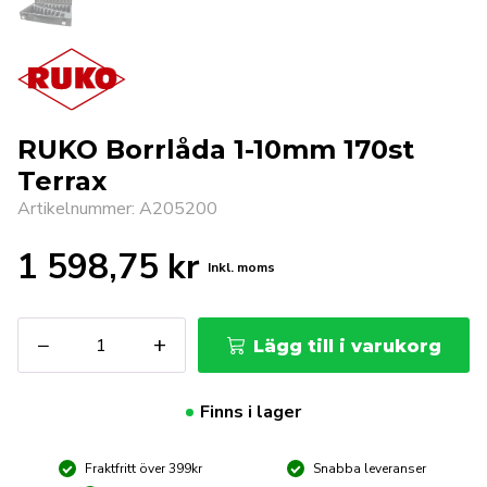
RUKO Borrlåda 1-10mm 170st
Terrax
Artikelnummer: A205200
1 598,75
kr
Inkl. moms
RUKO
−
+
Lägg till i varukorg
Borrlåda
1-
10mm
Finns i lager
170st
Terrax
Fraktfritt över 399kr
Snabba leveranser
mängd