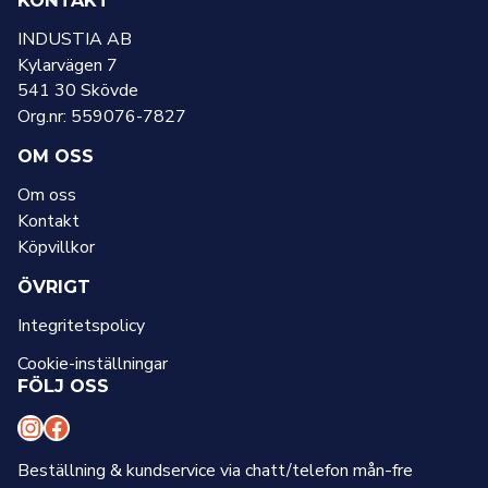
INDUSTIA AB
Kylarvägen 7
541 30 Skövde
Org.nr: 559076-7827
OM OSS
Om oss
Kontakt
Köpvillkor
ÖVRIGT
Integritetspolicy
Cookie-inställningar
FÖLJ OSS
I
F
n
a
Beställning & kundservice via chatt/telefon mån-fre