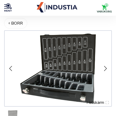
0
MENY
VARUKORG
BORR
Helskärm