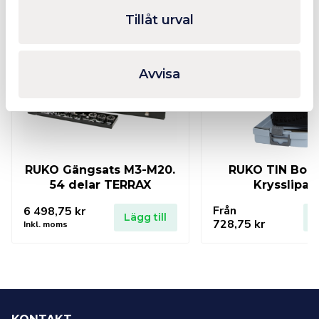
Tillåt urval
I lager
Avvisa
RUKO Gängsats M3-M20.
RUKO TIN Borrs
54 delar TERRAX
Krysslipad
Från
6 498,75
kr
Lägg till
L
728,75
kr
Inkl. moms
KONTAKT