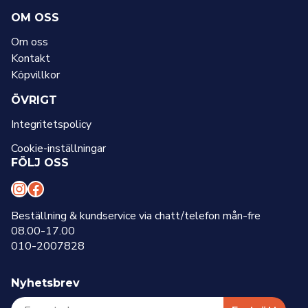
OM OSS
Om oss
Kontakt
Köpvillkor
ÖVRIGT
Integritetspolicy
Cookie-inställningar
FÖLJ OSS
I
F
n
a
Beställning & kundservice via chatt/telefon mån-fre
08.00-17.00
s
c
010-2007828
t
e
a
b
Nyhetsbrev
g
o