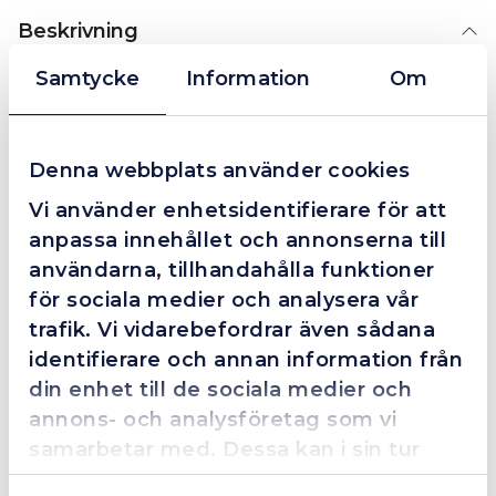
Beskrivning
Samtycke
Information
Om
RIMAC Mikrolödkolv inkl. tillbehör
Allt du behöver för mjuklödning!
Denna webbplats använder cookies
Tänds med extern tändare.
Av högsta kvalité.
Vi använder enhetsidentifierare för att
anpassa innehållet och annonserna till
användarna, tillhandahålla funktioner
för sociala medier och analysera vår
Kombinerar med
trafik. Vi vidarebefordrar även sådana
identifierare och annan information från
din enhet till de sociala medier och
I lager
annons- och analysföretag som vi
samarbetar med. Dessa kan i sin tur
kombinera informationen med annan