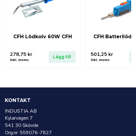
CFH Lödkolv 60W CFH
CFH Batterilöd
278,75
kr
501,25
kr
Lägg till
L
Inkl. moms
Inkl. moms
KONTAKT
INDUSTIA AB
Kylarvägen 7
541 30 Skövde
Org.nr: 559076-7827