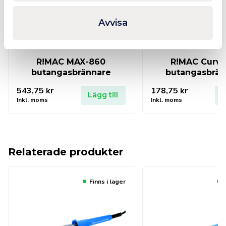
Avvisa
R!MAC MAX-860
R!MAC Curve
butangasbrännare
butangasbrän
543,75
kr
178,75
kr
Lägg till
L
Inkl. moms
Inkl. moms
Relaterade produkter
Finns i lager