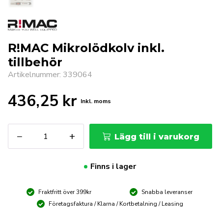
R!MAC Mikrolödkolv inkl.
tillbehör
Artikelnummer: 339064
436,25
kr
Inkl. moms
R!MAC
−
+
Lägg till i varukorg
Mikrolödkolv
inkl.
tillbehör
Finns i lager
mängd
Fraktfritt över 399kr
Snabba leveranser
Företagsfaktura / Klarna / Kortbetalning / Leasing