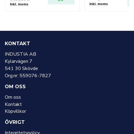
Det
Det
L
Inkl. moms
Inkl. moms
ursprungliga
nuvarande
priset
priset
var:
är:
1
1
862,50 kr.
500 kr.
KONTAKT
INDUSTIA AB
Kylarvägen 7
541 30 Skövde
Org.nr: 559076-7827
OM OSS
Om oss
Kontakt
Köpvillkor
ÖVRIGT
Integritetspolicy