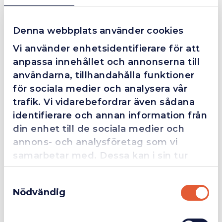
Denna webbplats använder cookies
4.4
10 Reviews
Vi använder enhetsidentifierare för att
anpassa innehållet och annonserna till
användarna, tillhandahålla funktioner
för sociala medier och analysera vår
Beskrivning
trafik. Vi vidarebefordrar även sådana
identifierare och annan information från
RIMAC Mapkitbox Original
din enhet till de sociala medier och
RIMAC Mapkitbox Original är ett ergonomiskt
brännarhandtag med automatisk PIEZO-tändning som ger
annons- och analysföretag som vi
en snabb och smidig start – utan behov av extern tändkälla.
samarbetar med. Dessa kan i sin tur
kombinera informationen med annan
Det är ett mångsidigt verktyg som passar perfekt för:
Samtyckesval
information som du har tillhandahållit
Nödvändig
eller som de har samlat in när du har
Företag
Exkl. moms
använt deras tjänster.
Lossning av bult och mutter