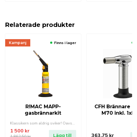
Relaterade produkter
Kampanj
Finns i lager
R!MAC MAPP-
CFH Brännare D
gasbrännarkit
M70 inkl. 1xB
Klassikern som aldrig sviker! Oavsett om du ska tända brasan eller värma upp en mutter är denna brännare det perfekta alternativet.
1 500
kr
363,75
kr
Lägg till
1 862,50
kr