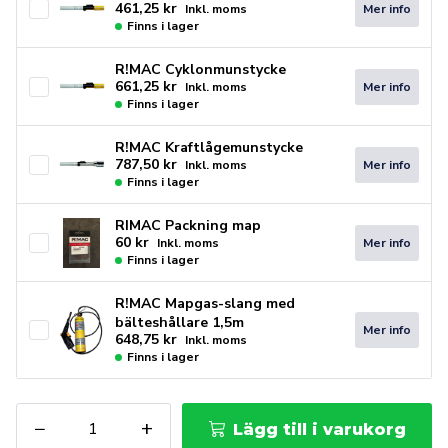
461,25
kr
Mer info
Inkl. moms
Finns i lager
R!MAC Cyklonmunstycke
661,25
kr
Mer info
Inkl. moms
Finns i lager
R!MAC Kraftlågemunstycke
787,50
kr
Mer info
Inkl. moms
Finns i lager
RIMAC Packning map
60
kr
Mer info
Inkl. moms
Finns i lager
R!MAC Mapgas-slang med
bälteshållare 1,5m
Mer info
648,75
kr
Inkl. moms
Finns i lager
R!MAC
−
+
Lägg till i varukorg
Mapkitbox