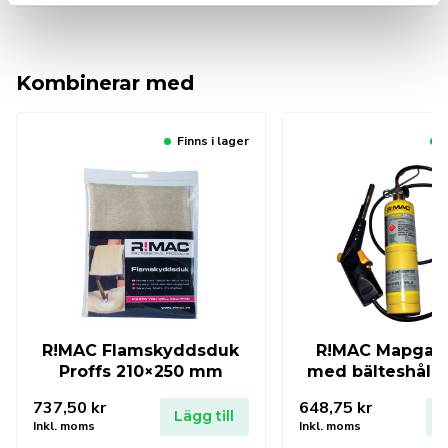
Kombinerar med
Finns i lager
R!MAC Flamskyddsduk
R!MAC Mapgas-
Proffs 210×250 mm
med bälteshålla
737,50
kr
648,75
kr
Lägg till
L
Inkl. moms
Inkl. moms