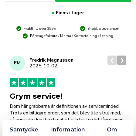
Original
mängd
Finns i lager
Fraktfritt över 399kr
Snabba leveranser
Företagsfaktura / Klarna / Kortbetalning / Leasing
❮
❯
Fredrik Magnusson
FM
2025-10-02
Grym service!
Dom här grabbarna är definitionen av serviceminded.
Trots en billigare order, som det blev lite strul med,
så agerade dom blixtsnabbt och löste det långt över
förväntan. Hade kontakt med Alexander, som förtjänar
Samtycke
Information
Om
en extra guldstjärna.