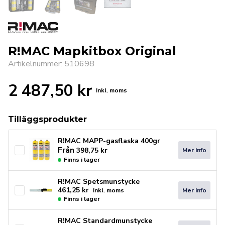
R!MAC Mapkitbox Original
Artikelnummer: 510698
2 487,50
kr
Inkl. moms
Tilläggsprodukter
R!MAC MAPP-gasflaska 400gr
Från
398,75
kr
Mer info
Finns i lager
R!MAC Spetsmunstycke
461,25
kr
Mer info
Inkl. moms
Finns i lager
R!MAC Standardmunstycke