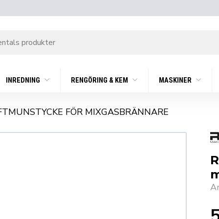
INREDNING
RENGÖRING & KEM
MASKINER
FTMUNSTYCKE FÖR MIXGASBRÄNNARE
R
m
A