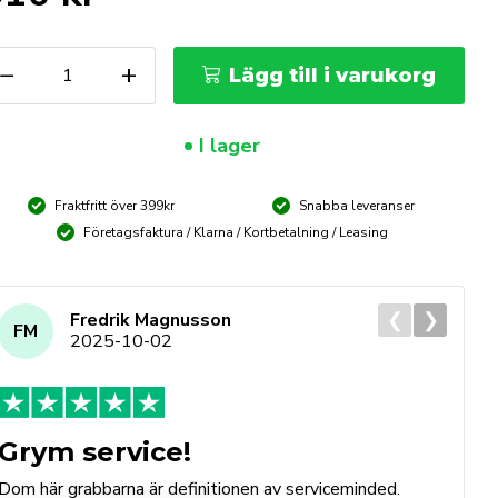
IMAC
−
+
Lägg till i varukorg
tluftmunstycke
r
xgasbrännare
I lager
ängd
Fraktfritt över 399kr
Snabba leveranser
Företagsfaktura / Klarna / Kortbetalning / Leasing
❮
❯
Fredrik Magnusson
FM
2025-10-02
Grym service!
Dom här grabbarna är definitionen av serviceminded.