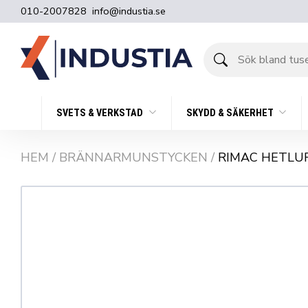
010-2007828
info@industia.se
Sök
bland
tusentals
produkter
SVETS & VERKSTAD
SKYDD & SÄKERHET
HEM
/
BRÄNNARMUNSTYCKEN
/
RIMAC HETLU