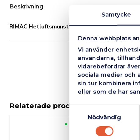
Beskrivning
Samtycke
RIMAC Hetluftsmunstycke till
RIMAC Mixgas-kit
Denna webbplats an
Vi använder enhetsid
användarna, tillhand
vidarebefordrar även
sociala medier och 
sin tur kombinera i
eller som de har sam
Relaterade produkter
Samtyckesval
Nödvändig
Finns i lager