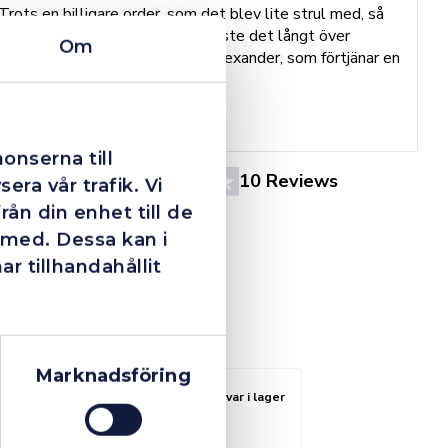
Trots en billigare order, som det blev lite strul med, så
B
agerade dom blixtsnabbt och löste det långt över
h
Om
förväntan. Hade kontakt med Alexander, som förtjänar en
o
extra guldstjärna.
e
St
onserna till
4.4
10 Reviews
era vår trafik. Vi
ån din enhet till de
 med. Dessa kan i
 tillhandahållit
Marknadsföring
Fåtal kvar i lager