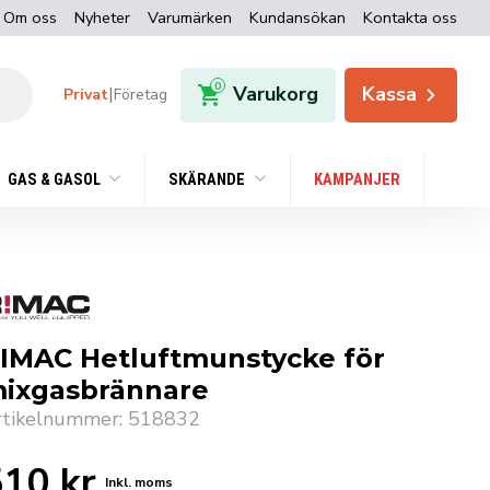
Om oss
Nyheter
Varumärken
Kundansökan
Kontakta oss
0
Varukorg
Kassa
|
Privat
Företag
GAS & GASOL
SKÄRANDE
KAMPANJER
IMAC Hetluftmunstycke för
ixgasbrännare
rtikelnummer: 518832
510
kr
Inkl. moms