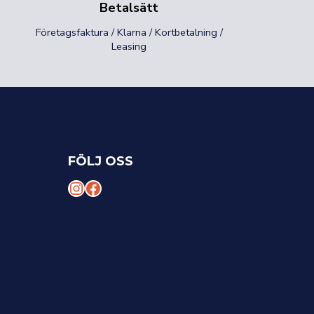
Betalsätt
Företagsfaktura / Klarna / Kortbetalning /
Leasing
FÖLJ OSS
I
F
n
a
s
c
t
e
a
b
g
o