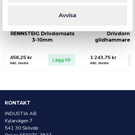
Avvisa
RENNSTEIG Drivdornsats
Drivdorns
3-10mm
glidhammare 
456,25
kr
1 243,75
kr
Lägg till
L
Inkl. moms
Inkl. moms
KONTAKT
INDUSTIA AB
Kylarvägen 7
541 30 Skövde