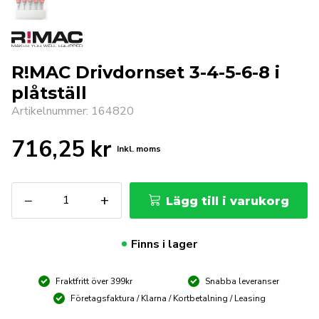
R!MAC Drivdornset 3-4-5-6-8 i
plåtställ
Artikelnummer: 164820
716,25
kr
Inkl. moms
R!MAC
−
+
Lägg till i varukorg
Drivdornset
3-
4-
Finns i lager
5-
6-
Fraktfritt över 399kr
Snabba leveranser
8
i
Företagsfaktura / Klarna / Kortbetalning / Leasing
plåtställ