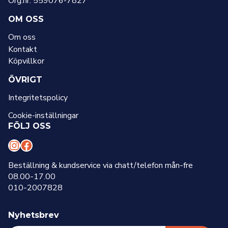
Org.nr: 559076-7827
OM OSS
Om oss
Kontakt
Köpvillkor
ÖVRIGT
Integritetspolicy
Cookie-inställningar
FÖLJ OSS
I
F
n
a
Beställning & kundservice via chatt/telefon mån-fre
08.00-17.00
s
c
010-2007828
t
e
a
b
Nyhetsbrev
g
o