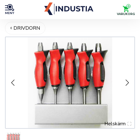
0
MENY
VARUKORG
DRIVDORN
Helskärm