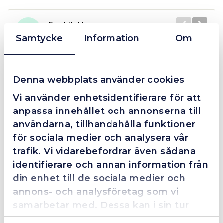
mängd
❮
❯
Fredrik Magnusson
FM
2025-10-02
Samtycke
Information
Om
Denna webbplats använder cookies
Grym service!
Vi använder enhetsidentifierare för att
Dom här grabbarna är definitionen av serviceminded.
anpassa innehållet och annonserna till
Trots en billigare order, som det blev lite strul med,
så agerade dom blixtsnabbt och löste det långt över
användarna, tillhandahålla funktioner
förväntan. Hade kontakt med Alexander, som förtjänar
för sociala medier och analysera vår
en extra guldstjärna.
trafik. Vi vidarebefordrar även sådana
identifierare och annan information från
din enhet till de sociala medier och
annons- och analysföretag som vi
4.4
10 Reviews
samarbetar med. Dessa kan i sin tur
kombinera informationen med annan