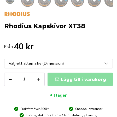
Rhodius Kapskivor XT38
40
kr
Från
Rhodius
−
+
Lägg till i varukorg
Kapskivor
XT38
mängd
I lager
Fraktfritt över 399kr
Snabba leveranser
Företagsfaktura / Klarna / Kortbetalning / Leasing