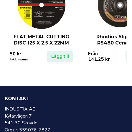
FLAT METAL CUTTING
Rhodius Slips
DISC 125 X 2.5 X 22MM
RS480 Ceram
Från
50
kr
Lägg till
L
141,25
kr
Inkl. moms
KONTAKT
INDUSTIA AB
Kylarvägen 7
541 30 Skövde
Org.nr: 559076-7827