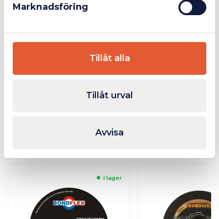
Skärkapacitet tunnväggigt material
Marknadsföring
Rostfritt stål
Stål
Tillåt alla
Ytterligare Information
Tillåt urval
Bilagor
Avvisa
Relaterade produkter
I lager