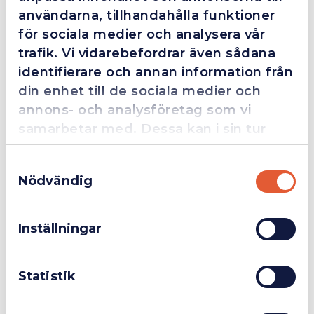
användarna, tillhandahålla funktioner
för sociala medier och analysera vår
Beskrivning
trafik. Vi vidarebefordrar även sådana
identifierare och annan information från
din enhet till de sociala medier och
annons- och analysföretag som vi
samarbetar med. Dessa kan i sin tur
kombinera informationen med annan
Samtyckesval
information som du har tillhandahållit
Nödvändig
eller som de har samlat in när du har
Företag
Exkl. moms
använt deras tjänster.
Inställningar
Privatperson
Inkl. moms
Livslängd
Statistik
Skärkapacitet i solida material