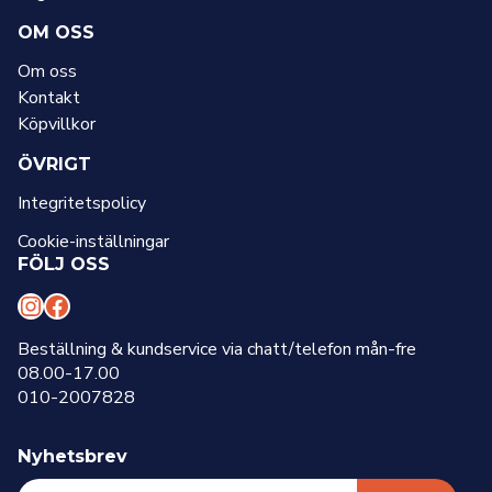
OM OSS
Om oss
Kontakt
Köpvillkor
ÖVRIGT
Integritetspolicy
Cookie-inställningar
FÖLJ OSS
I
F
n
a
Beställning & kundservice via chatt/telefon mån-fre
08.00-17.00
s
c
010-2007828
t
e
a
b
Nyhetsbrev
g
o