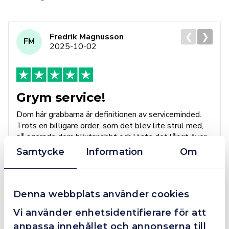
❮
❯
Fredrik Magnusson
FM
2025-10-02
Grym service!
Dom här grabbarna är definitionen av serviceminded.
Trots en billigare order, som det blev lite strul med,
så agerade dom blixtsnabbt och löste det långt över
förväntan. Hade kontakt med Alexander, som förtjänar
Samtycke
Information
Om
en extra guldstjärna.
Denna webbplats använder cookies
4.4
10 Reviews
Vi använder enhetsidentifierare för att
anpassa innehållet och annonserna till