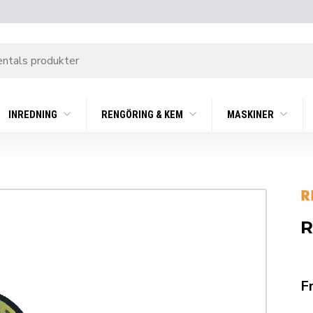
INREDNING
RENGÖRING & KEM
MASKINER
R
F