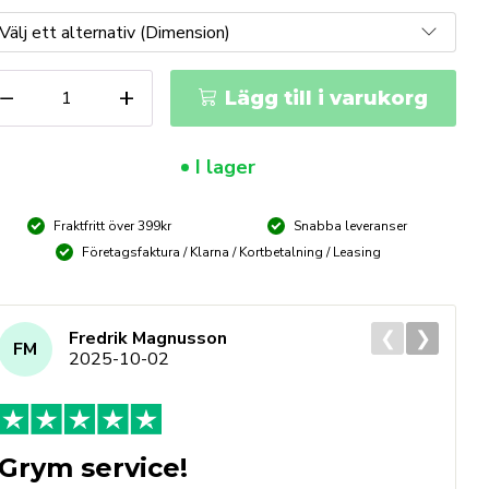
HODIUS
−
+
Lägg till i varukorg
TK38
pskivor
ängd
I lager
Fraktfritt över 399kr
Snabba leveranser
Företagsfaktura / Klarna / Kortbetalning / Leasing
❮
❯
Fredrik Magnusson
FM
2025-10-02
Grym service!