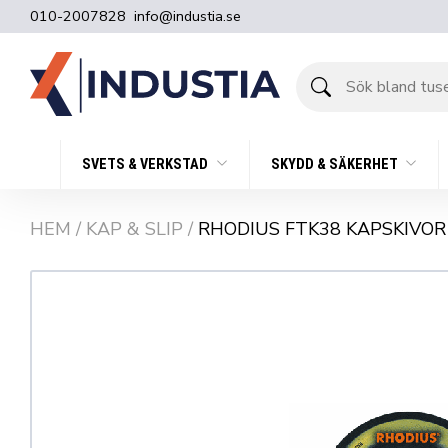
010-2007828
info@industia.se
Sök
bland
tusentals
produkter
SVETS & VERKSTAD
SKYDD & SÄKERHET
HEM
/
KAP & SLIP
/
RHODIUS FTK38 KAPSKIVOR