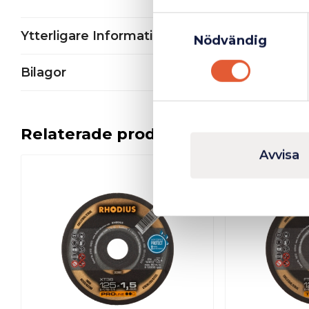
Samtyckesval
Ytterligare Information
Nödvändig
Bilagor
Relaterade produkter
Avvisa
I lager