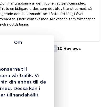
Dom här grabbarna är definitionen av serviceminded.
Trots en billigare order, som det blev lite strul med, så
B
agerade dom blixtsnabbt och löste det långt över
h
förväntan. Hade kontakt med Alexander, som förtjänar en
o
extra guldstjärna.
e
St
Om
4.4
10 Reviews
onserna till
era vår trafik. Vi
ån din enhet till de
 med. Dessa kan i
 tillhandahållit