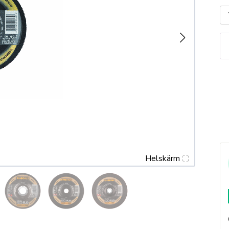
R
F
Ka
m
Helskärm