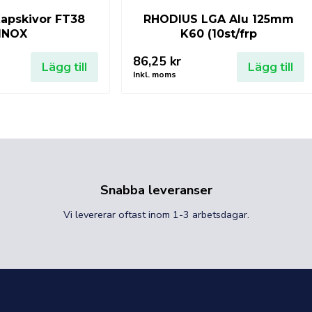
apskivor FT38
RHODIUS LGA Alu 125mm
INOX
K60 (10st/frp
86,25
kr
Lägg till
Lägg till
Inkl. moms
Snabba leveranser
Vi levererar oftast inom 1-3 arbetsdagar.