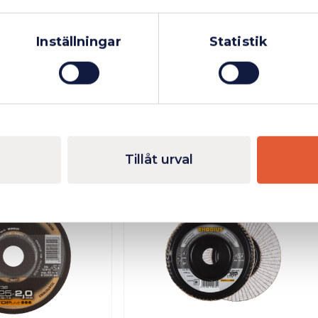
Privatperson
Inkl. moms
Inställningar
Statistik
Tillåt urval
I lager
Finns i lager