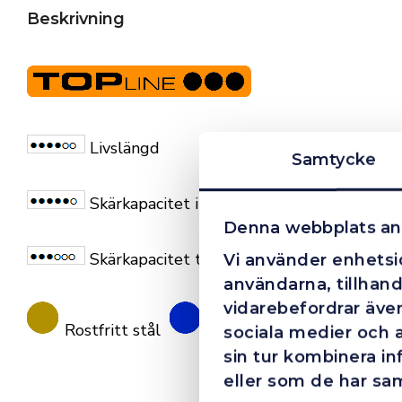
Beskrivning
Livslängd
Samtycke
Skärkapacitet i solida material
Denna webbplats an
Skärkapacitet tunnväggigt material
Vi använder enhetsid
användarna, tillhand
vidarebefordrar även
Rostfritt stål
Stål
sociala medier och 
sin tur kombinera i
eller som de har sam