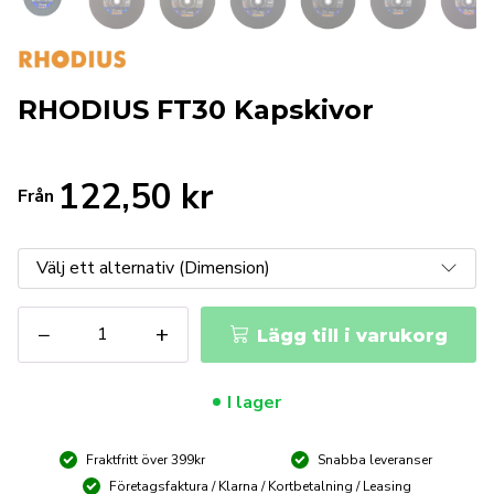
RHODIUS FT30 Kapskivor
122,50
kr
Från
RHODIUS
−
+
Lägg till i varukorg
FT30
Kapskivor
mängd
I lager
Fraktfritt över 399kr
Snabba leveranser
Företagsfaktura / Klarna / Kortbetalning / Leasing