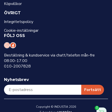
Köpvillkor
ÖVRIGT
Integritetspolicy
Cookie-inställningar
FÖLJ OSS
I
F
n
a
Beställning & kundservice via chatt/telefon mån-fre
08.00-17.00
s
c
010-2007828
t
e
a
b
Nyhetsbrev
g
o
r
o
Fortsätt
a
k
m
Copyright © INDUSTIA 2026
0