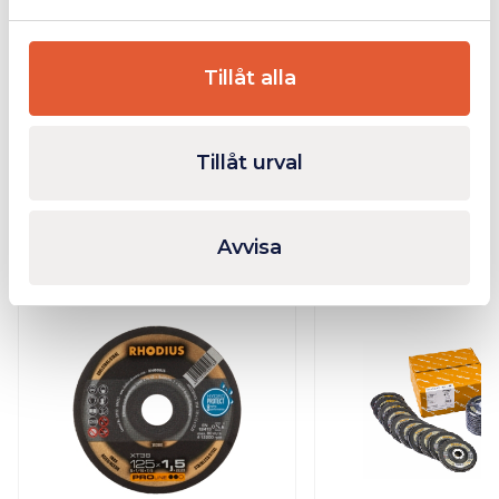
Ytterligare Information
Tillåt alla
Bilagor
Tillåt urval
Relaterade produkter
Avvisa
I lager