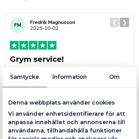
❮
❯
Fredrik Magnusson
FM
2025-10-02
Grym service!
Dom här grabbarna är definitionen av serviceminded.
Trots en billigare order, som det blev lite strul med,
Samtycke
Information
Om
så agerade dom blixtsnabbt och löste det långt över
förväntan. Hade kontakt med Alexander, som förtjänar
en extra guldstjärna.
Denna webbplats använder cookies
Vi använder enhetsidentifierare för att
anpassa innehållet och annonserna till
4.4
10 Reviews
användarna, tillhandahålla funktioner