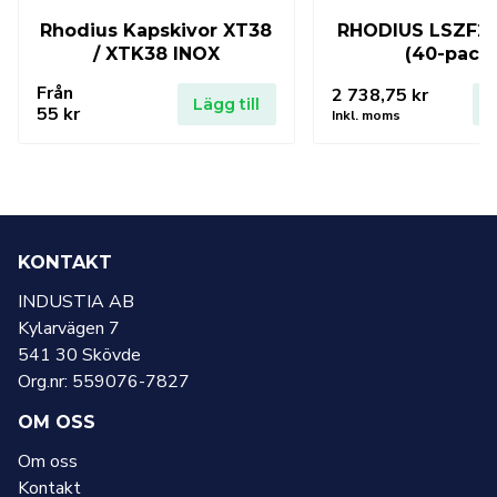
Rhodius Kapskivor XT38
RHODIUS LSZF2 
/ XTK38 INOX
(40-pack
Från
2 738,75
kr
Lägg till
L
55
kr
Inkl. moms
KONTAKT
INDUSTIA AB
Kylarvägen 7
541 30 Skövde
Org.nr: 559076-7827
OM OSS
Om oss
Kontakt