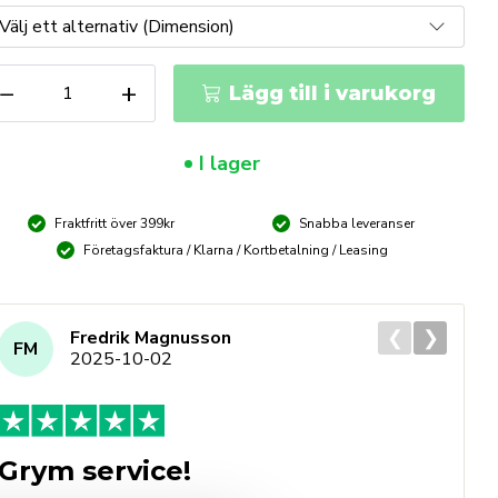
ENNSTEIG
−
+
Lägg till i varukorg
rnare
ängd
I lager
Fraktfritt över 399kr
Snabba leveranser
Företagsfaktura / Klarna / Kortbetalning / Leasing
❮
❯
Fredrik Magnusson
FM
2025-10-02
Grym service!