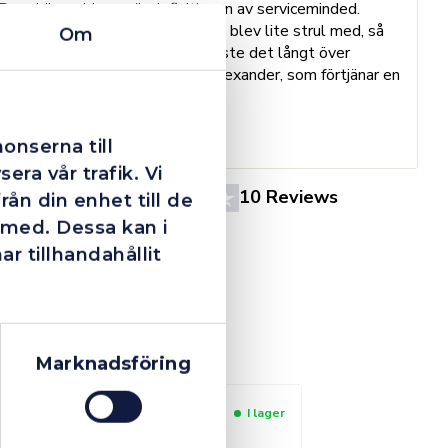
Dom här grabbarna är definitionen av serviceminded.
Trots en billigare order, som det blev lite strul med, så
Om
B
agerade dom blixtsnabbt och löste det långt över
h
förväntan. Hade kontakt med Alexander, som förtjänar en
o
extra guldstjärna.
e
St
onserna till
era vår trafik. Vi
4.4
10 Reviews
ån din enhet till de
 med. Dessa kan i
 tillhandahållit
Marknadsföring
I lager