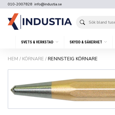
010-2007828
info@industia.se
Sök
bland
tusentals
produkter
SVETS & VERKSTAD
SKYDD & SÄKERHET
HEM
/
KÖRNARE
/
RENNSTEIG KÖRNARE