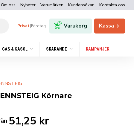
Om oss
Nyheter
Varumärken
Kundansökan
Kontakta oss
0
Varukorg
Kassa
|
Privat
Företag
GAS & GASOL
SKÄRANDE
KAMPANJER
ENNSTEIG
ENNSTEIG Körnare
51,25
kr
rån