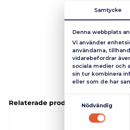
Samtycke
Denna webbplats an
Vi använder enhetsid
användarna, tillhand
vidarebefordrar även
sociala medier och 
sin tur kombinera i
eller som de har sam
Samtyckesval
Relaterade produkter
Nödvändig
I lager