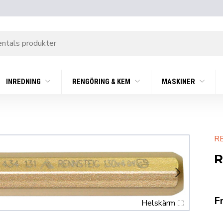
INREDNING
RENGÖRING & KEM
MASKINER
R
R
F
Helskärm