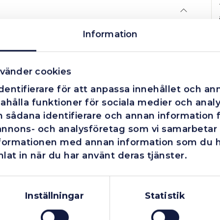
Information
n med flödesmätarrör för exakt avläsning av
vänder cookies
entifierare för att anpassa innehållet och ann
ahålla funktioner för sociala medier och analys
 sådana identifierare och annan information fr
verkligheten är det invändig vänstergängad
annons- och analysföretag som vi samarbetar
nformationen med annan information som du har
lat in när du har använt deras tjänster.
Företag
Exkl. moms
Privatperson
Inkl. moms
Inställningar
Statistik