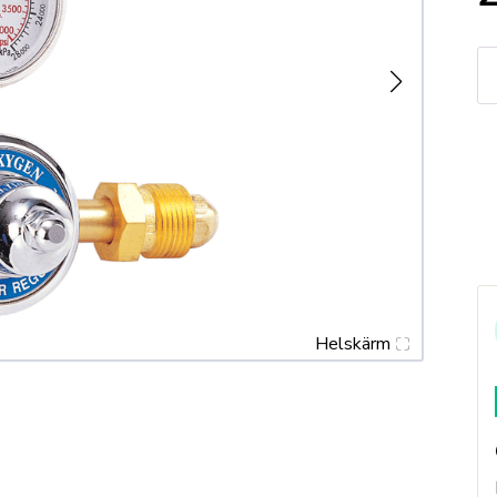
Re
Fo
fl
m
ar
25
m
Helskärm