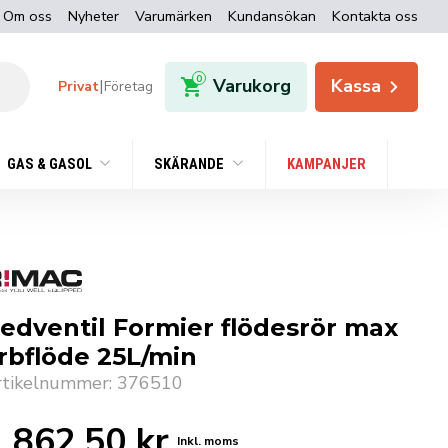
Om oss
Nyheter
Varumärken
Kundansökan
Kontakta oss
0
Varukorg
Kassa
|
Privat
Företag
GAS & GASOL
SKÄRANDE
KAMPANJER
edventil Formier flödesrör max
rbflöde 25L/min
rtikelnummer: 376510
2 862,50
kr
Inkl. moms