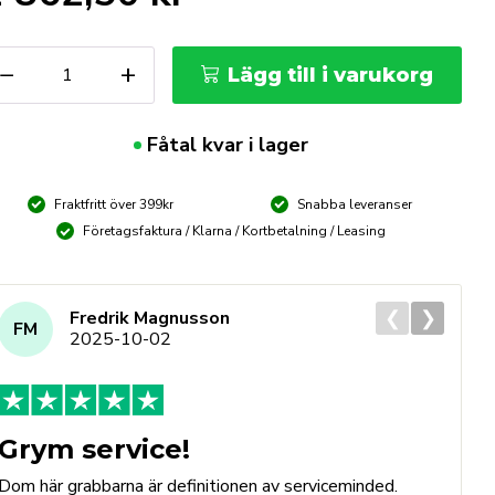
dventil
−
+
Lägg till i varukorg
rmier
ödesrör
ax
Fåtal kvar i lager
bflöde
L/min
ängd
Fraktfritt över 399kr
Snabba leveranser
Företagsfaktura / Klarna / Kortbetalning / Leasing
❮
❯
Fredrik Magnusson
FM
2025-10-02
Grym service!
Dom här grabbarna är definitionen av serviceminded.