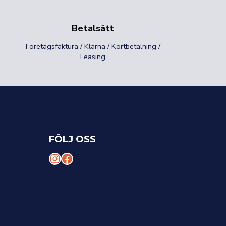
Betalsätt
Företagsfaktura / Klarna / Kortbetalning /
Leasing
FÖLJ OSS
I
F
n
a
s
c
t
e
a
b