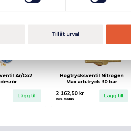
Finns i lager
Fåtal kvar i lager
Tillåt urval
entil Ar/Co2
Högtrycksventil Nitrogen
ödesrör
Max arb.tryck 30 bar
2 162,50
kr
Lägg till
Lägg till
Inkl. moms