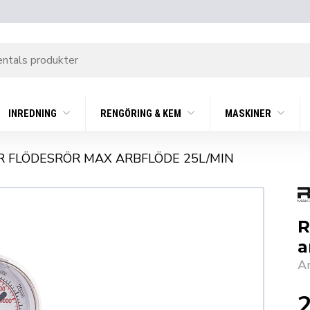
INREDNING
RENGÖRING & KEM
MASKINER
R FLÖDESRÖR MAX ARBFLÖDE 25L/MIN
R
a
A