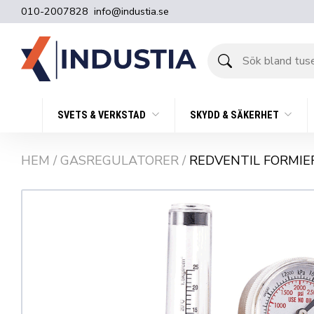
010-2007828
info@industia.se
Sök
bland
tusentals
produkter
SVETS & VERKSTAD
SKYDD & SÄKERHET
HEM
/
GASREGULATORER
/
REDVENTIL FORMIE