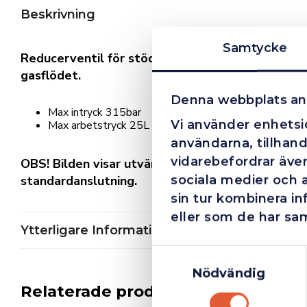
Beskrivning
Samtycke
Reducerventil för stödgas, formier och hydroge
gasflödet.
Denna webbplats an
Max intryck 315bar
Vi använder enhetsid
Max arbetstryck 25L / min
användarna, tillhand
vidarebefordrar även
OBS! Bilden visar utvändig anslutningsgänga, i 
sociala medier och 
standardanslutning.
sin tur kombinera i
eller som de har sam
Ytterligare Information
Samtyckesval
Nödvändig
Relaterade produkter