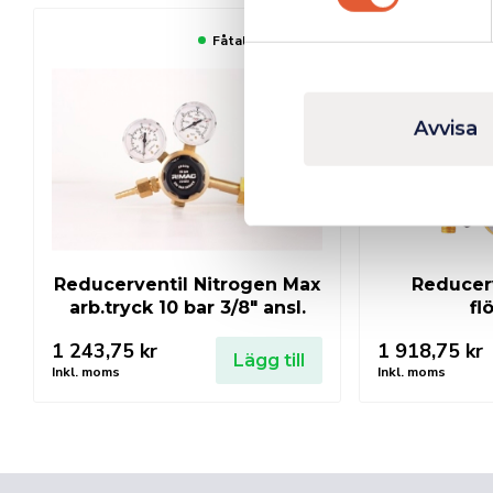
Fåtal kvar i lager
Avvisa
Reducerventil Nitrogen Max
Reducerv
arb.tryck 10 bar 3/8″ ansl.
fl
1 243,75
kr
1 918,75
kr
Lägg till
Inkl. moms
Inkl. moms