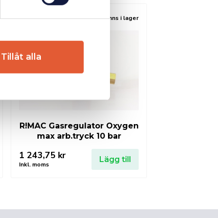
Finns i lager
Tillåt alla
R!MAC Gasregulator Oxygen
max arb.tryck 10 bar
1 243,75
kr
Lägg till
Inkl. moms