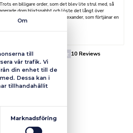
Trots en billigare order, som det blev lite strul med, så
B
agerade dom blixtsnabbt och löste det långt över
h
förväntan. Hade kontakt med Alexander, som förtjänar en
o
Om
extra guldstjärna.
e
St
4.4
10 Reviews
onserna till
era vår trafik. Vi
ån din enhet till de
 med. Dessa kan i
 tillhandahållit
Marknadsföring