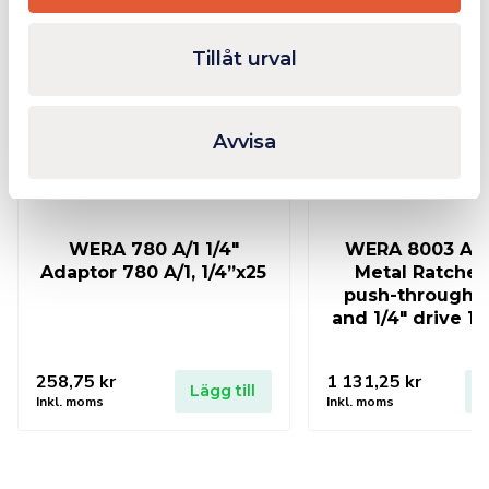
Fåtal kvar i lager
Tillåt urval
Avvisa
WERA 780 A/1 1/4″
WERA 8003 A Z
Adaptor 780 A/1, 1/4”x25
Metal Ratchet
push-through 
and 1/4″ drive 1/
258,75
kr
1 131,25
kr
Lägg till
L
Inkl. moms
Inkl. moms