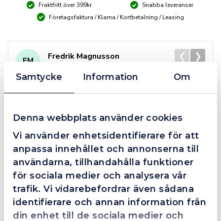
Fraktfritt över 399kr
Snabba leveranser
Företagsfaktura / Klarna / Kortbetalning / Leasing
❮
❯
Fredrik Magnusson
FM
2025-10-02
Samtycke
Information
Om
Grym service!
Denna webbplats använder cookies
Dom här grabbarna är definitionen av serviceminded.
Vi använder enhetsidentifierare för att
Trots en billigare order, som det blev lite strul med,
anpassa innehållet och annonserna till
så agerade dom blixtsnabbt och löste det långt över
användarna, tillhandahålla funktioner
förväntan. Hade kontakt med Alexander, som förtjänar
en extra guldstjärna.
för sociala medier och analysera vår
trafik. Vi vidarebefordrar även sådana
identifierare och annan information från
din enhet till de sociala medier och