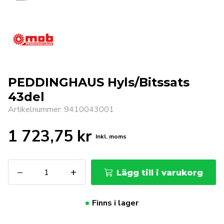
PEDDINGHAUS Hyls/Bitssats
43del
Artikelnummer: 9410043001
1 723,75
kr
Inkl. moms
PEDDINGHAUS
−
+
Lägg till i varukorg
Hyls/Bitssats
43del
mängd
Finns i lager